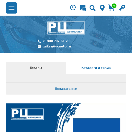
0
8-800-707-61-20
zakaz@rcauto.ru
Товары
Каталоги и схемы
Показать все