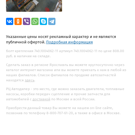
Указанные цены носят рекламный характер и не являются
публичной офертой.
Подробная информация
болт крепления 740.1004062-11 артикул 740.1004062-11 по цене 808.00
руб. в наличии на складе.
Сделать заказ в регионе Ярославль вы можете круглосуточно через
каталог интернет магазина или вы можете приехать к нам в любой из
наших филиалов. Список филиалов по продаже автозапчастей
находятся
здесь
.
РЦ Автодилер - это место, где можно заказать двигатели, топливные
насосы, коробки передач сцепление и прочие запчасти для
автомобилей с
доставкой
по Москве и всей России.
Приобрести данный товар Вы можете на нашем on-line сайте,
позвонив по телефону 8-800-707-61-20, а также в офисе в Москве.