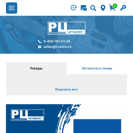
0
8-800-707-61-20
zakaz@rcauto.ru
Товары
Каталоги и схемы
Показать все