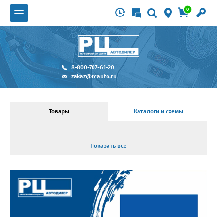
0
8-800-707-61-20
zakaz@rcauto.ru
Товары
Каталоги и схемы
Показать все