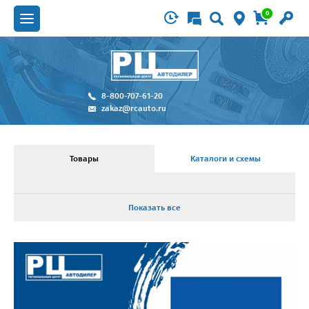
0
8-800-707-61-20
zakaz@rcauto.ru
Товары
Каталоги и схемы
Показать все