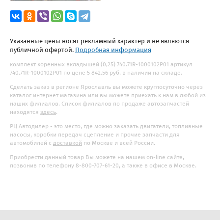
Указанные цены носят рекламный характер и не являются
публичной офертой.
Подробная информация
комплект коренных вкладышей (0,25) 740.71R-1000102P01 артикул
740.71R-1000102P01 по цене 5 842.56 руб. в наличии на складе.
Сделать заказ в регионе Ярославль вы можете круглосуточно через
каталог интернет магазина или вы можете приехать к нам в любой из
наших филиалов. Список филиалов по продаже автозапчастей
находятся
здесь
.
РЦ Автодилер - это место, где можно заказать двигатели, топливные
насосы, коробки передач сцепление и прочие запчасти для
автомобилей с
доставкой
по Москве и всей России.
Приобрести данный товар Вы можете на нашем on-line сайте,
позвонив по телефону 8-800-707-61-20, а также в офисе в Москве.