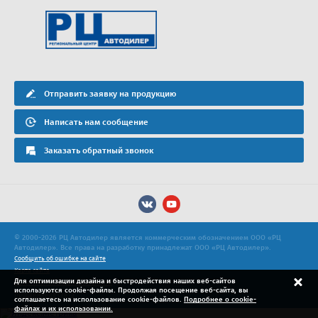
Отправить заявку на продукцию
Написать нам сообщение
Заказать обратный звонок
© 2000-2026 РЦ Автодилер является коммерческим обозначением ООО «РЦ
Автодилер». Все права на разработку принадлежат ООО «РЦ Автодилер».
Сообщить об ошибке на сайте
Карта сайта
Для оптимизации дизайна и быстродействия наших веб-сайтов
Политика конфиденциальности
используются cookie-файлы. Продолжая посещение веб-сайта, вы
Продвижение сайта
соглашаетесь на использование cookie-файлов.
Подробнее о cookie-
файлах и их использовании.