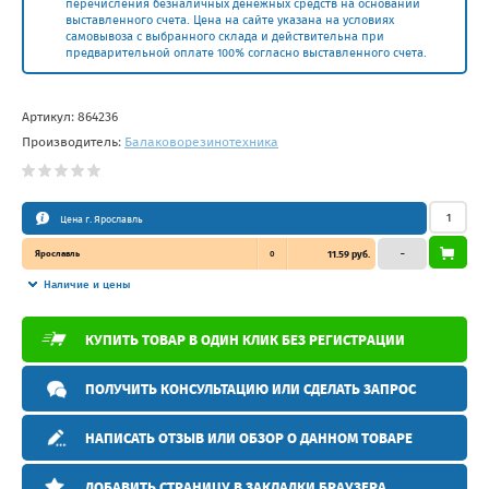
перечисления безналичных денежных средств на основании
выставленного счета. Цена на сайте указана на условиях
самовывоза с выбранного склада и действительна при
предварительной оплате 100% согласно выставленного счета.
Артикул:
864236
Производитель:
Балаковорезинотехника
Цена г. Ярославль
Ярославль
0
11.59 руб.
–
Наличие и цены
КУПИТЬ ТОВАР В ОДИН КЛИК БЕЗ РЕГИСТРАЦИИ
ПОЛУЧИТЬ КОНСУЛЬТАЦИЮ ИЛИ СДЕЛАТЬ ЗАПРОС
НАПИСАТЬ ОТЗЫВ ИЛИ ОБЗОР О ДАННОМ ТОВАРЕ
ДОБАВИТЬ СТРАНИЦУ В ЗАКЛАДКИ БРАУЗЕРА