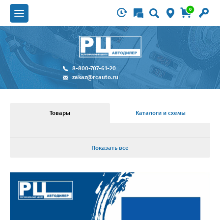
0
8-800-707-61-20
zakaz@rcauto.ru
Товары
Каталоги и схемы
Показать все