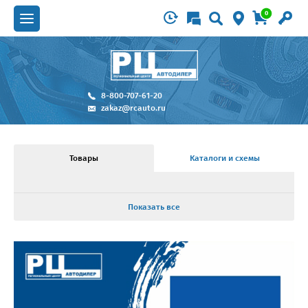
0
8-800-707-61-20
zakaz@rcauto.ru
Товары
Каталоги и схемы
Показать все