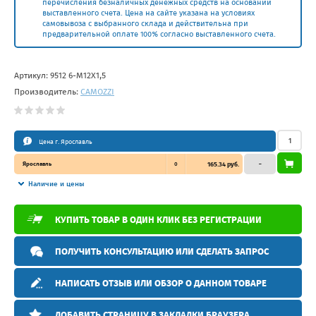
перечисления безналичных денежных средств на основании
выставленного счета. Цена на сайте указана на условиях
самовывоза с выбранного склада и действительна при
предварительной оплате 100% согласно выставленного счета.
Артикул:
9512 6-M12X1,5
Производитель:
CAMOZZI
Цена г. Ярославль
Ярославль
0
165.34 руб.
–
Наличие и цены
КУПИТЬ ТОВАР В ОДИН КЛИК БЕЗ РЕГИСТРАЦИИ
ПОЛУЧИТЬ КОНСУЛЬТАЦИЮ ИЛИ СДЕЛАТЬ ЗАПРОС
НАПИСАТЬ ОТЗЫВ ИЛИ ОБЗОР О ДАННОМ ТОВАРЕ
ДОБАВИТЬ СТРАНИЦУ В ЗАКЛАДКИ БРАУЗЕРА