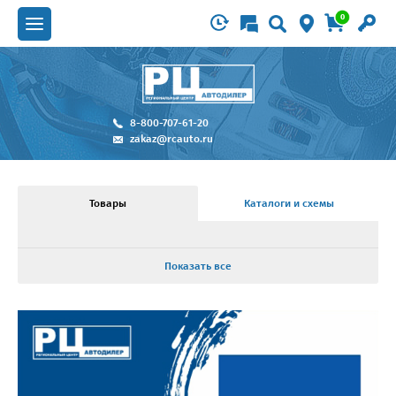
0
8-800-707-61-20
zakaz@rcauto.ru
Товары
Каталоги и схемы
Показать все