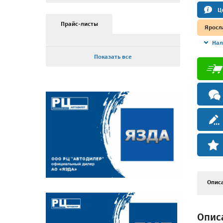
Ц
Прайс-листы
Яросл
Нал
Показать все
Опис
Описа