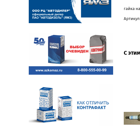
гайка н
Артикул:
С эти