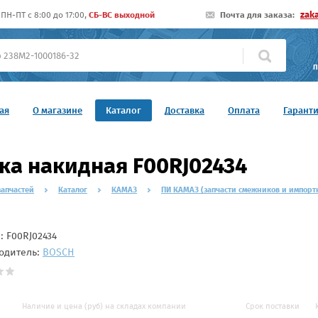
zak
ПН-ПТ c 8:00 до 17:00,
СБ-ВС выходной
Почта для заказа:
П
ая
О магазине
Каталог
Доставка
Оплата
Гарант
ка накидная F00RJ02434
запчастей
Каталог
КАМАЗ
ПИ КАМАЗ (запчасти смежников и импорт
л:
F00RJ02434
одитель:
BOSCH
Наличие и цена (руб) на складах компании
Срок поставки