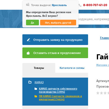
8-800-707-61-20
Точка выдачи:
Ярославль
Мы определили Ваш регион как
Ярославль. Всё верно?
Да
Нет, выбрать другой
Главн
Отправить заявку на продукцию
Оставить отзыв и предложение
Гай
Магазин 
Товары
Каталоги и схемы
Артику
КАМАЗ
Произв
КАМАЗ запчасти собственного
производства (3994)
ПИ КАМАЗ (запчасти смежников и
импортные) (14634)