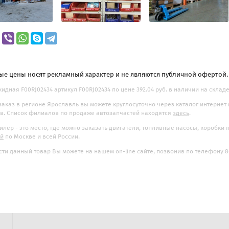
ые цены носят рекламный характер и не являются публичной офертой
кидная F00RJ02434 артикул F00RJ02434 по цене 392.04 руб. в наличии на складе
заказ в регионе Ярославль вы можете круглосуточно через каталог интернет
. Список филиалов по продаже автозапчастей находятся
здесь
.
илер - это место, где можно заказать двигатели, топливные насосы, коробки
ой
по Москве и всей России.
ти данный товар Вы можете на нашем on-line сайте, позвонив по телефону 8-