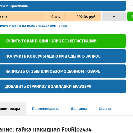
ена г. Ярославль
авль
0
шт.
392.04 руб.
–
ичие и цены
на всех складах компании
КУПИТЬ ТОВАР В ОДИН КЛИК БЕЗ РЕГИСТРАЦИИ
ПОЛУЧИТЬ КОНСУЛЬТАЦИЮ ИЛИ СДЕЛАТЬ ЗАПРОС
НАПИСАТЬ ОТЗЫВ ИЛИ ОБЗОР О ДАННОМ ТОВАРЕ
ДОБАВИТЬ СТРАНИЦУ В ЗАКЛАДКИ БРАУЗЕРА
ание товара
Применяемость
Доставка
Оплата
ние: гайка накидная F00RJ02434