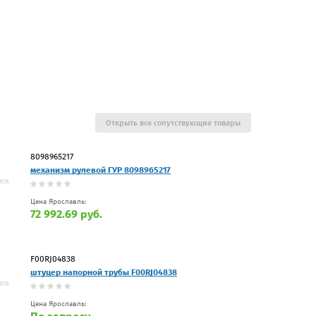
Открыть все сопутствующие товары
8098965217
механизм рулевой ГУР 8098965217
Цена Ярославль:
72 992.69 руб.
F00RJ04838
штуцер напорной трубы F00RJ04838
Цена Ярославль: