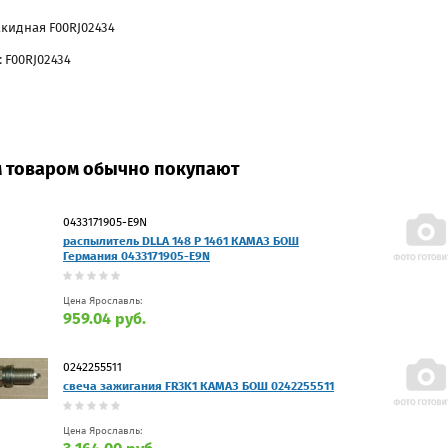
акидная F00RJ02434
 F00RJ02434
м товаром обычно покупают
0433171905-E9N
распылитель DLLA 148 P 1461 КАМАЗ БОШ
Германия 0433171905-E9N
Цена Ярославль:
959.04 руб.
0242255511
свеча зажигания FR3K1 КАМАЗ БОШ 0242255511
Цена Ярославль: