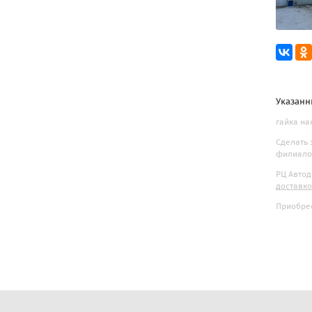
Указанн
гайка на
Сделать 
филиалов
РЦ Автод
доставк
Приобрес