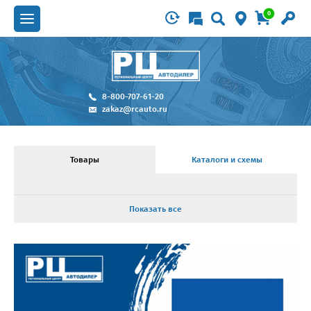
0
8-800-707-61-20
zakaz@rcauto.ru
Товары
Каталоги и схемы
Показать все