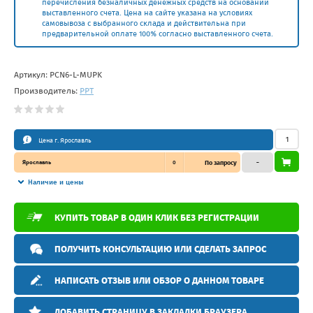
перечисления безналичных денежных средств на основании
выставленного счета. Цена на сайте указана на условиях
самовывоза с выбранного склада и действительна при
предварительной оплате 100% согласно выставленного счета.
Артикул:
PCN6-L-MUPK
Производитель:
PPT
Цена г. Ярославль
Ярославль
0
По запросу
–
Наличие и цены
КУПИТЬ ТОВАР В ОДИН КЛИК БЕЗ РЕГИСТРАЦИИ
ПОЛУЧИТЬ КОНСУЛЬТАЦИЮ ИЛИ СДЕЛАТЬ ЗАПРОС
НАПИСАТЬ ОТЗЫВ ИЛИ ОБЗОР О ДАННОМ ТОВАРЕ
ДОБАВИТЬ СТРАНИЦУ В ЗАКЛАДКИ БРАУЗЕРА