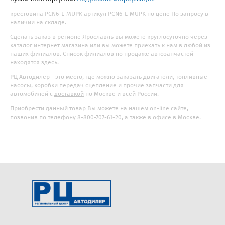
крестовина PCN6-L-MUPK артикул PCN6-L-MUPK по цене По запросу в
наличии на складе.
Сделать заказ в регионе Ярославль вы можете круглосуточно через
каталог интернет магазина или вы можете приехать к нам в любой из
наших филиалов. Список филиалов по продаже автозапчастей
находятся
здесь
.
РЦ Автодилер - это место, где можно заказать двигатели, топливные
насосы, коробки передач сцепление и прочие запчасти для
автомобилей с
доставкой
по Москве и всей России.
Приобрести данный товар Вы можете на нашем on-line сайте,
позвонив по телефону 8-800-707-61-20, а также в офисе в Москве.