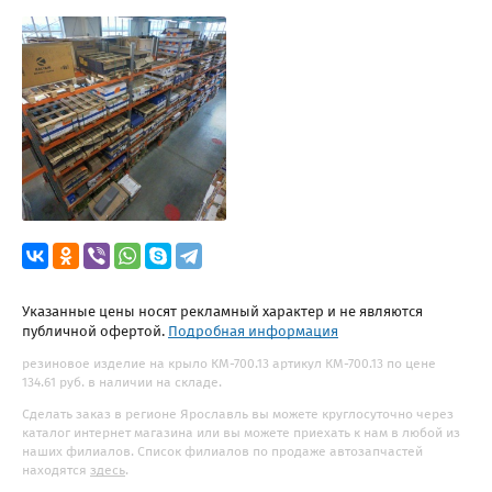
Указанные цены носят рекламный характер и не являются
публичной офертой.
Подробная информация
резиновое изделие на крыло КМ-700.13 артикул КМ-700.13 по цене
134.61 руб. в наличии на складе.
Сделать заказ в регионе Ярославль вы можете круглосуточно через
каталог интернет магазина или вы можете приехать к нам в любой из
наших филиалов. Список филиалов по продаже автозапчастей
находятся
здесь
.