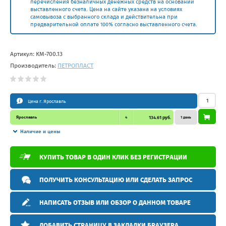
перечисления безналичных денежных средств на основании
выставленного счета. Цена на сайте указана на условиях
самовывоза с выбранного склада и действительна при
предварительной оплате 100% согласно выставленного счета.
Артикул:
КМ-700.13
Производитель:
ПЕТРОПЛАСТ
Цена г. Ярославль
Ярославль
4
134.61 руб.
1 день
Наличие и цены
КУПИТЬ ТОВАР В ОДИН КЛИК БЕЗ РЕГИСТРАЦИИ
ПОЛУЧИТЬ КОНСУЛЬТАЦИЮ ИЛИ СДЕЛАТЬ ЗАПРОС
НАПИСАТЬ ОТЗЫВ ИЛИ ОБЗОР О ДАННОМ ТОВАРЕ
ДОБАВИТЬ СТРАНИЦУ В ЗАКЛАДКИ БРАУЗЕРА