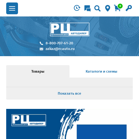
0
8-800-707-61-20
zakaz@rcauto.ru
Товары
Каталоги и схемы
Показать все