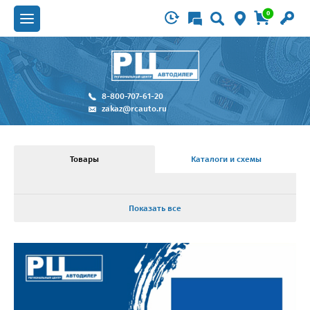
0
8-800-707-61-20
zakaz@rcauto.ru
Товары
Каталоги и схемы
Показать все