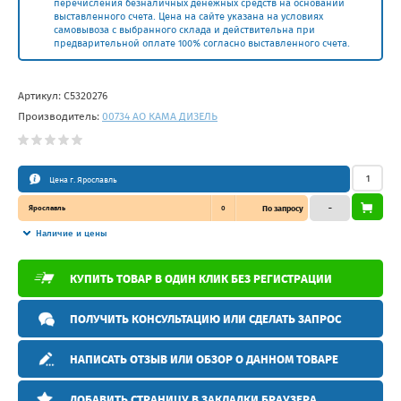
перечисления безналичных денежных средств на основании
выставленного счета. Цена на сайте указана на условиях
самовывоза с выбранного склада и действительна при
предварительной оплате 100% согласно выставленного счета.
Артикул:
С5320276
Производитель:
00734 АО КАМА ДИЗЕЛЬ
Цена г. Ярославль
Ярославль
0
По запросу
–
Наличие и цены
КУПИТЬ ТОВАР В ОДИН КЛИК БЕЗ РЕГИСТРАЦИИ
ПОЛУЧИТЬ КОНСУЛЬТАЦИЮ ИЛИ СДЕЛАТЬ ЗАПРОС
НАПИСАТЬ ОТЗЫВ ИЛИ ОБЗОР О ДАННОМ ТОВАРЕ
ДОБАВИТЬ СТРАНИЦУ В ЗАКЛАДКИ БРАУЗЕРА