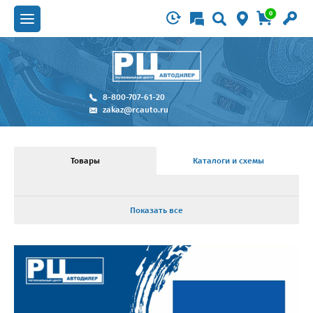
0
8-800-707-61-20
zakaz@rcauto.ru
Товары
Каталоги и схемы
Показать все