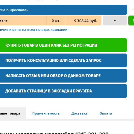
ена г. Ярославль
авль
0
шт.
9 308.44 руб.
–
ичие и цены
на всех складах компании
КУПИТЬ ТОВАР В ОДИН КЛИК БЕЗ РЕГИСТРАЦИИ
ПОЛУЧИТЬ КОНСУЛЬТАЦИЮ ИЛИ СДЕЛАТЬ ЗАПРОС
НАПИСАТЬ ОТЗЫВ ИЛИ ОБЗОР О ДАННОМ ТОВАРЕ
ДОБАВИТЬ СТРАНИЦУ В ЗАКЛАДКИ БРАУЗЕРА
ание товара
Применяемость
Доставка
Оплата