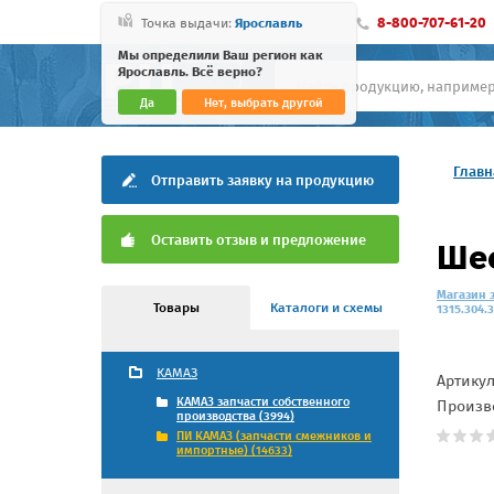
8-800-707-61-20
Точка выдачи:
Ярославль
Мы определили Ваш регион как
Ярославль. Всё верно?
Да
Нет, выбрать другой
Главн
Отправить заявку на продукцию
Оставить отзыв и предложение
Шес
Магазин 
Товары
Каталоги и схемы
1315.304.
КАМАЗ
Артику
КАМАЗ запчасти собственного
Произв
производства (3994)
ПИ КАМАЗ (запчасти смежников и
импортные) (14633)