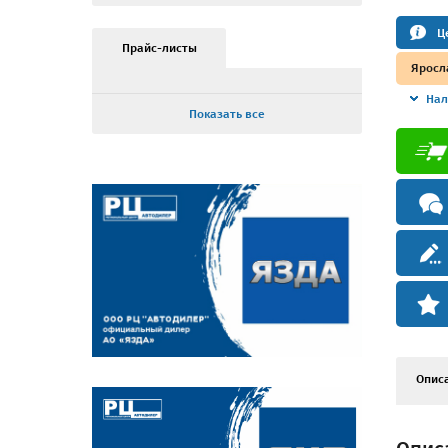
Ц
Прайс-листы
Яросл
Нал
Показать все
Опис