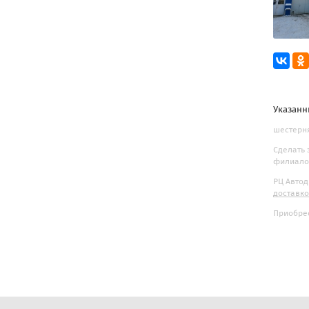
Указанн
шестерня
Сделать 
филиалов
РЦ Автод
доставк
Приобрес