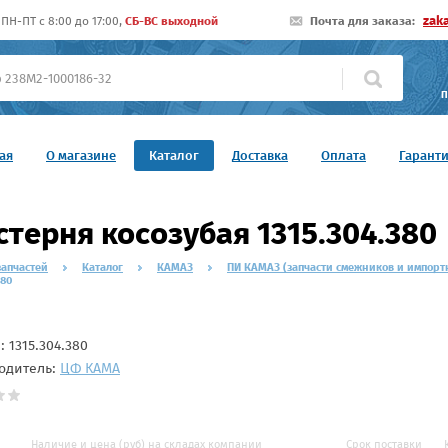
zak
ПН-ПТ c 8:00 до 17:00,
СБ-ВС выходной
Почта для заказа:
П
ая
О магазине
Каталог
Доставка
Оплата
Гарант
терня косозубая 1315.304.380
запчастей
Каталог
КАМАЗ
ПИ КАМАЗ (запчасти смежников и импорт
380
л:
1315.304.380
одитель:
ЦФ КАМА
Наличие и цена (руб) на складах компании
Срок поставки