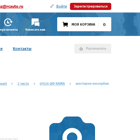
az@rcauto.ru
Войти
Зарегистрироваться
0
МОЯ КОРЗИНА
ерезвонить
Написать нам
ия
Контакты
Распечатать
ные)
2 часть
01526 ЦФ КАМА
шестерня косозубая
Количество