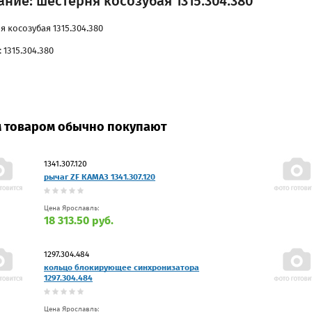
ние: шестерня косозубая 1315.304.380
 косозубая 1315.304.380
 1315.304.380
м товаром обычно покупают
1341.307.120
рычаг ZF КАМАЗ 1341.307.120
Цена Ярославль:
18 313.50 руб.
1297.304.484
кольцо блокирующее синхронизатора
1297.304.484
Цена Ярославль: