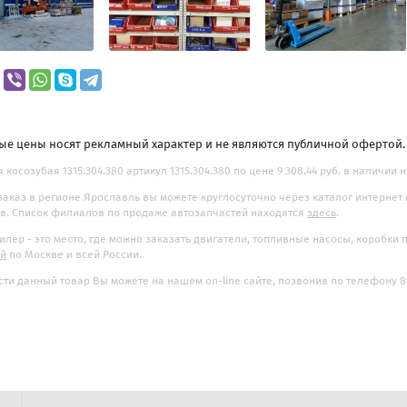
ые цены носят рекламный характер и не являются публичной офертой
 косозубая 1315.304.380 артикул 1315.304.380 по цене 9 308.44 руб. в наличии н
заказ в регионе Ярославль вы можете круглосуточно через каталог интернет
. Список филиалов по продаже автозапчастей находятся
здесь
.
илер - это место, где можно заказать двигатели, топливные насосы, коробки
ой
по Москве и всей России.
ти данный товар Вы можете на нашем on-line сайте, позвонив по телефону 8-