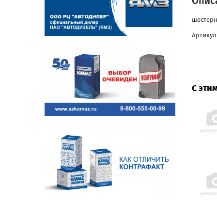
Описа
шестерня
Артикул:
С эти