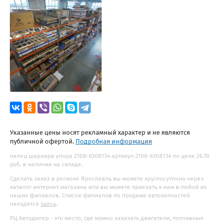
Указанные цены носят рекламный характер и не являются
публичной офертой.
Подробная информация
палец шарнира упора 2108-6308134 артикул 2108-6308134 по цене 26.70
руб. в наличии на складе.
Сделать заказ в регионе Ярославль вы можете круглосуточно через
каталог интернет магазина или вы можете приехать к нам в любой из
наших филиалов. Список филиалов по продаже автозапчастей
находятся
здесь
.
РЦ Автодилер - это место, где можно заказать двигатели, топливные