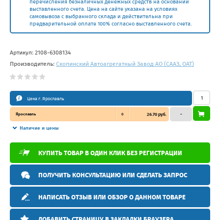
перечисления безналичных денежных средств на основании
выставленного счета. Цена на сайте указана на условиях
самовывоза с выбранного склада и действительна при
предварительной оплате 100% согласно выставленного счета.
Артикул:
2108-6308134
Производитель:
Скопинский Автоагрегатный Завод АО (СААЗ, ОАТ)
Цена г. Ярославль
Ярославль
0
26.70 руб.
–
Наличие и цены
КУПИТЬ ТОВАР В ОДИН КЛИК БЕЗ РЕГИСТРАЦИИ
ПОЛУЧИТЬ КОНСУЛЬТАЦИЮ ИЛИ СДЕЛАТЬ ЗАПРОС
НАПИСАТЬ ОТЗЫВ ИЛИ ОБЗОР О ДАННОМ ТОВАРЕ
ДОБАВИТЬ СТРАНИЦУ В ЗАКЛАДКИ БРАУЗЕРА