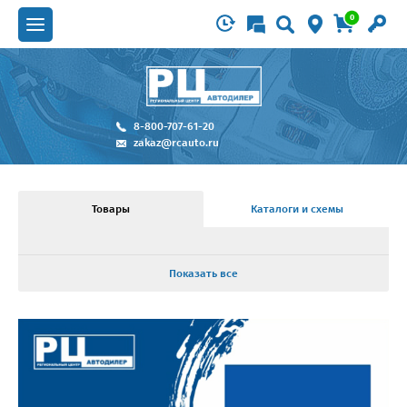
0
8-800-707-61-20
zakaz@rcauto.ru
Товары
Каталоги и схемы
Показать все