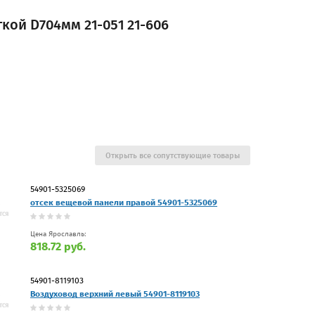
кой D704мм 21-051 21-606
Открыть все сопутствующие товары
54901-5325069
отсек вещевой панели правой 54901-5325069
Цена Ярославль:
818.72 руб.
54901-8119103
Воздуховод верхний левый 54901-8119103