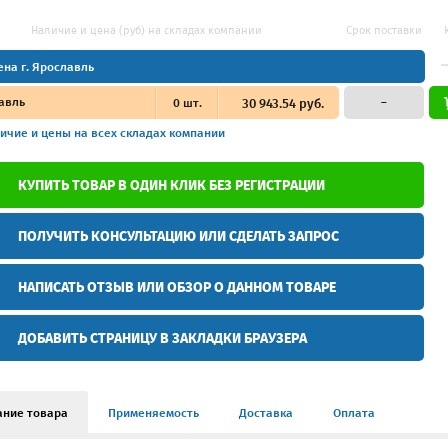
Наличие и цена (руб) на складах компании
Срок поставки
ена г. Ярославль
авль
0
шт.
30 943.54 руб.
–
ичие и цены
на всех складах компании
КУПИТЬ ТОВАР В ОДИН КЛИК БЕЗ РЕГИСТРАЦИИ
ПОЛУЧИТЬ КОНСУЛЬТАЦИЮ ИЛИ СДЕЛАТЬ ЗАПРОС
НАПИСАТЬ ОТЗЫВ ИЛИ ОБЗОР О ДАННОМ ТОВАРЕ
ДОБАВИТЬ СТРАНИЦУ В ЗАКЛАДКИ БРАУЗЕРА
ание товара
Применяемость
Доставка
Оплата