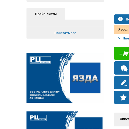
Прайс-листы
Ц
Яросл
Показать все
Нал
Опис