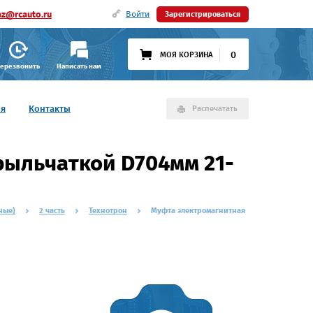
az@rcauto.ru
Войти
Зарегистрироваться
0
МОЯ КОРЗИНА
ерезвонить
Написать нам
ия
Контакты
Распечатать
рыльчаткой D704мм 21-
ные)
2 часть
Технотрон
Муфта электромагнитная