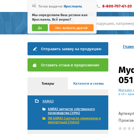
8-800-707-61-20
Точка выдачи:
Ярославль
Мы определили Ваш регион как
Ярославль. Всё верно?
Да
Нет, выбрать другой
Главн
Отправить заявку на продукцию
Оставить отзыв и предложение
Муф
051
Товары
Каталоги и схемы
Магазин 
в сб с кр
КАМАЗ
КАМАЗ запчасти собственного
Артику
производства (3994)
ПИ КАМАЗ (запчасти смежников и
Произв
импортные) (14634)