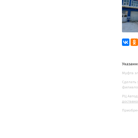
Указанн
Муфта эл
Сделать 
филиалов
РЦ Автод
доставк
Приобрес