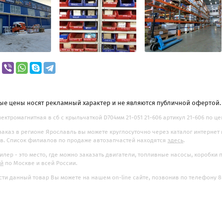
ые цены носят рекламный характер и не являются публичной офертой
ектромагнитная в сб с крыльчаткой D704мм 21-051 21-606 артикул 21-606 по цен
заказ в регионе Ярославль вы можете круглосуточно через каталог интернет
. Список филиалов по продаже автозапчастей находятся
здесь
.
илер - это место, где можно заказать двигатели, топливные насосы, коробки
ой
по Москве и всей России.
ти данный товар Вы можете на нашем on-line сайте, позвонив по телефону 8-