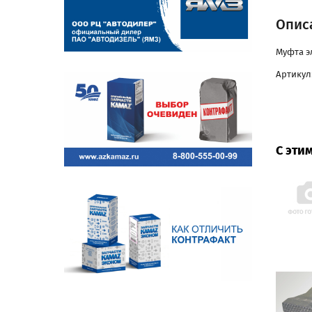
Описа
Муфта э
Артикул:
С эти