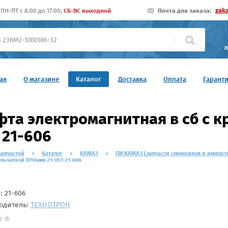
zak
ПН-ПТ c 8:00 до 17:00,
СБ-ВС выходной
Почта для заказа:
П
ая
О магазине
Каталог
Доставка
Оплата
Гарант
та электромагнитная в сб с к
 21-606
запчастей
Каталог
КАМАЗ
ПИ КАМАЗ (запчасти смежников и импорт
ыльчаткой D704мм 21-051 21-606
л:
21-606
одитель:
ТЕХНОТРОН