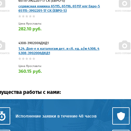
65115-3902201-17 СК (ЕВРО-5)
сервисная книжка 65115, 65116, 65117 кпг Евро-5
65115-3902201-17 СК (ЕВРО-5)
Цена Ярославль:
282.10 руб.
4308-3902006ДКД1
1.24. Доп-е к каталогам дет. и сб. ед. а/м 4308, 4
4308-3902006ДКД1
Цена Ярославль:
360.15 руб.
ущества работы с нами:
Исполнение заявки в течение 48 часов