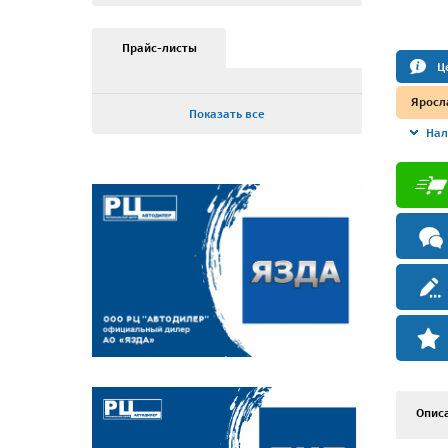
Прайс-листы
Ц
Яросл
Показать все
Нал
Опис