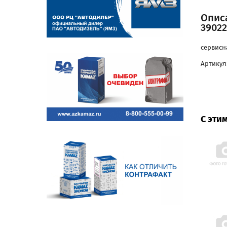
Описа
39022
сервисна
Артикул:
С эти