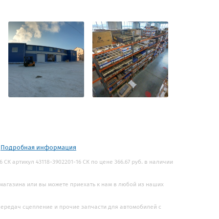
.
Подробная информация
-16 СК артикул 43118-3902201-16 СК по цене 366.67 руб. в наличии
 магазина или вы можете приехать к нам в любой из наших
 передач сцепление и прочие запчасти для автомобилей с