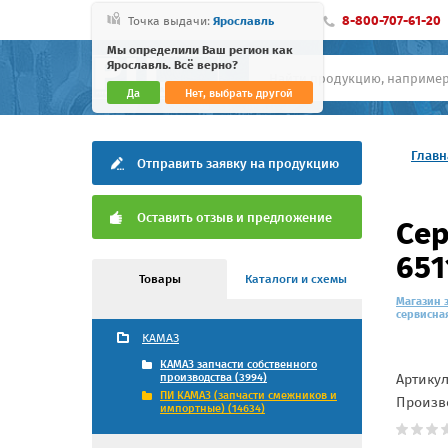
8-800-707-61-20
Точка выдачи:
Ярославль
Мы определили Ваш регион как
Ярославль. Всё верно?
Да
Нет, выбрать другой
Главн
Отправить заявку на продукцию
Оставить отзыв и предложение
Сер
651
Товары
Каталоги и схемы
Магазин 
сервисная
КАМАЗ
КАМАЗ запчасти собственного
Артику
производства (3994)
ПИ КАМАЗ (запчасти смежников и
Произв
импортные) (14634)