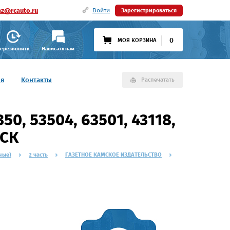
az@rcauto.ru
Войти
Зарегистрироваться
0
МОЯ КОРЗИНА
ерезвонить
Написать нам
ия
Контакты
Распечатать
50, 53504, 63501, 43118,
 СК
ные)
2 часть
ГАЗЕТНОЕ КАМСКОЕ ИЗДАТЕЛЬСТВО