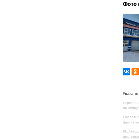
Фото 
Указанн
сервисная
на склад
Сделать 
филиалов
РЦ Автод
доставк