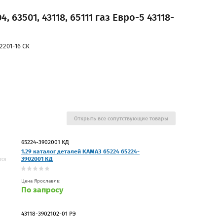
 63501, 43118, 65111 газ Евро-5 43118-
02201-16 СК
Открыть все сопутствующие товары
65224-3902001 КД
1.29 каталог деталей КАМАЗ 65224 65224-
3902001 КД
Цена Ярославль:
По запросу
43118-3902102-01 РЭ