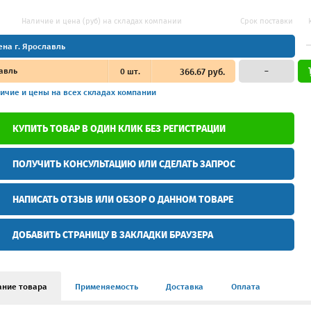
Наличие и цена (руб) на складах компании
Срок поставки
ена г. Ярославль
авль
0
шт.
366.67 руб.
–
ичие и цены
на всех складах компании
КУПИТЬ ТОВАР В ОДИН КЛИК БЕЗ РЕГИСТРАЦИИ
ПОЛУЧИТЬ КОНСУЛЬТАЦИЮ ИЛИ СДЕЛАТЬ ЗАПРОС
НАПИСАТЬ ОТЗЫВ ИЛИ ОБЗОР О ДАННОМ ТОВАРЕ
ДОБАВИТЬ СТРАНИЦУ В ЗАКЛАДКИ БРАУЗЕРА
ание товара
Применяемость
Доставка
Оплата