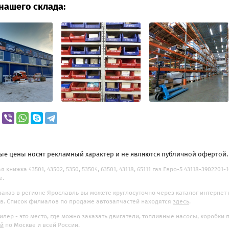
нашего склада:
ые цены носят рекламный характер и не являются публичной офертой
 книжка 43501, 43502, 5350, 53504, 63501, 43118, 65111 газ Евро-5 43118-3902201
е.
заказ в регионе Ярославль вы можете круглосуточно через каталог интернет
. Список филиалов по продаже автозапчастей находятся
здесь
.
илер - это место, где можно заказать двигатели, топливные насосы, коробки
ой
по Москве и всей России.