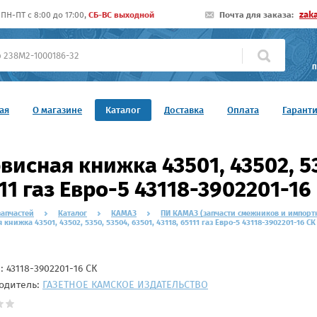
zak
ПН-ПТ c 8:00 до 17:00,
СБ-ВС выходной
Почта для заказа:
П
ая
О магазине
Каталог
Доставка
Оплата
Гарант
висная книжка 43501, 43502, 53
11 газ Евро-5 43118-3902201-16
запчастей
Каталог
КАМАЗ
ПИ КАМАЗ (запчасти смежников и импорт
 книжка 43501, 43502, 5350, 53504, 63501, 43118, 65111 газ Евро-5 43118-3902201-16 СК
л:
43118-3902201-16 СК
одитель:
ГАЗЕТНОЕ КАМСКОЕ ИЗДАТЕЛЬСТВО