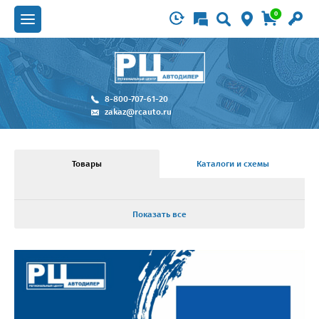
0
8-800-707-61-20
zakaz@rcauto.ru
Товары
Каталоги и схемы
Показать все