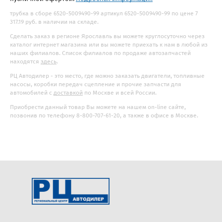
трубка в сборе 6520-5009490-99 артикул 6520-5009490-99 по цене 7
317.19 руб. в наличии на складе.
Сделать заказ в регионе Ярославль вы можете круглосуточно через
каталог интернет магазина или вы можете приехать к нам в любой из
наших филиалов. Список филиалов по продаже автозапчастей
находятся
здесь
.
РЦ Автодилер - это место, где можно заказать двигатели, топливные
насосы, коробки передач сцепление и прочие запчасти для
автомобилей с
доставкой
по Москве и всей России.
Приобрести данный товар Вы можете на нашем on-line сайте,
позвонив по телефону 8-800-707-61-20, а также в офисе в Москве.