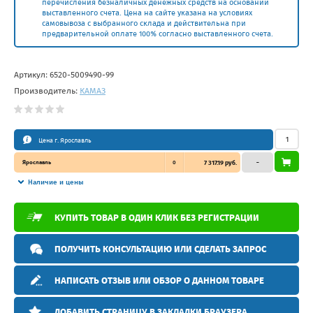
перечисления безналичных денежных средств на основании
выставленного счета. Цена на сайте указана на условиях
самовывоза с выбранного склада и действительна при
предварительной оплате 100% согласно выставленного счета.
Артикул:
6520-5009490-99
Производитель:
КАМАЗ
Цена г. Ярославль
Ярославль
0
7 317.19 руб.
–
Наличие и цены
КУПИТЬ ТОВАР В ОДИН КЛИК БЕЗ РЕГИСТРАЦИИ
ПОЛУЧИТЬ КОНСУЛЬТАЦИЮ ИЛИ СДЕЛАТЬ ЗАПРОС
НАПИСАТЬ ОТЗЫВ ИЛИ ОБЗОР О ДАННОМ ТОВАРЕ
ДОБАВИТЬ СТРАНИЦУ В ЗАКЛАДКИ БРАУЗЕРА