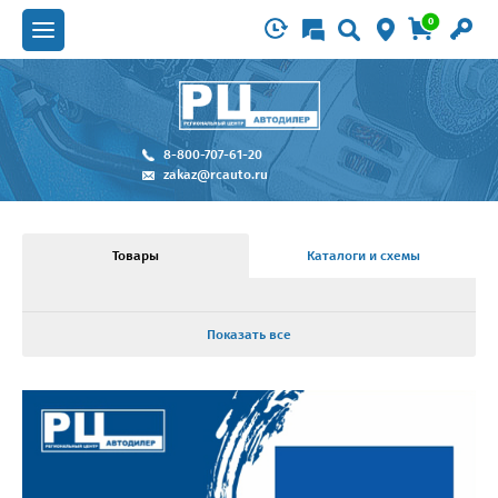
0
8-800-707-61-20
zakaz@rcauto.ru
Товары
Каталоги и схемы
Показать все