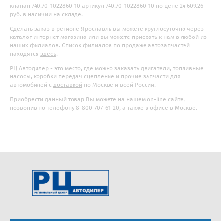
клапан 740.70-1022860-10 артикул 740.70-1022860-10 по цене 24 609.26
руб. в наличии на складе.
Сделать заказ в регионе Ярославль вы можете круглосуточно через
каталог интернет магазина или вы можете приехать к нам в любой из
наших филиалов. Список филиалов по продаже автозапчастей
находятся
здесь
.
РЦ Автодилер - это место, где можно заказать двигатели, топливные
насосы, коробки передач сцепление и прочие запчасти для
автомобилей с
доставкой
по Москве и всей России.
Приобрести данный товар Вы можете на нашем on-line сайте,
позвонив по телефону 8-800-707-61-20, а также в офисе в Москве.