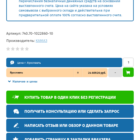
перечисления безналичных денежных средств на основании
выставленного счета. Цена на сайте указана на условиях
самовывоза с выбранного склада и действительна при
предварительной оплате 100% согласно выставленного счета.
Артикул:
740.70-1022860-10
Производитель:
КАМАЗ
Цена г. Ярославль
Ярославль
0
24 609.26 руб.
–
Наличие и цены
КУПИТЬ ТОВАР В ОДИН КЛИК БЕЗ РЕГИСТРАЦИИ
ПОЛУЧИТЬ КОНСУЛЬТАЦИЮ ИЛИ СДЕЛАТЬ ЗАПРОС
НАПИСАТЬ ОТЗЫВ ИЛИ ОБЗОР О ДАННОМ ТОВАРЕ
ДОБАВИТЬ СТРАНИЦУ В ЗАКЛАДКИ БРАУЗЕРА