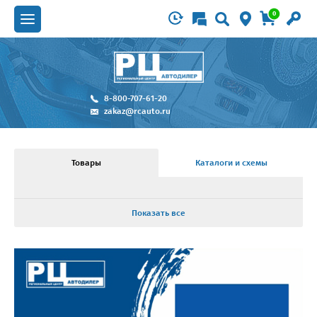
0
8-800-707-61-20
zakaz@rcauto.ru
Товары
Каталоги и схемы
Показать все