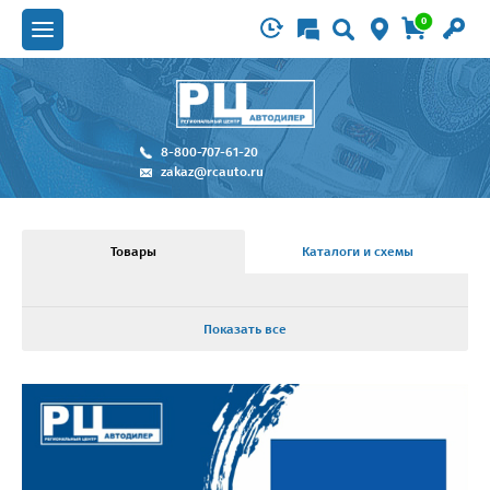
0
8-800-707-61-20
zakaz@rcauto.ru
Товары
Каталоги и схемы
Показать все