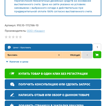
перечисления безналичных денежных средств на основании
выставленного счета. Цена на сайте указана на условиях
самовывоза с выбранного склада и действительна при
предварительной оплате 100% согласно выставленного счета.
Артикул:
910.10-1112166-10
Производитель:
ООО «Кардо»
Цена г. Ярославль
Ярославль
0
179.20 руб.
–
Наличие и цены
КУПИТЬ ТОВАР В ОДИН КЛИК БЕЗ РЕГИСТРАЦИИ
ПОЛУЧИТЬ КОНСУЛЬТАЦИЮ ИЛИ СДЕЛАТЬ ЗАПРОС
НАПИСАТЬ ОТЗЫВ ИЛИ ОБЗОР О ДАННОМ ТОВАРЕ
ДОБАВИТЬ СТРАНИЦУ В ЗАКЛАДКИ БРАУЗЕРА