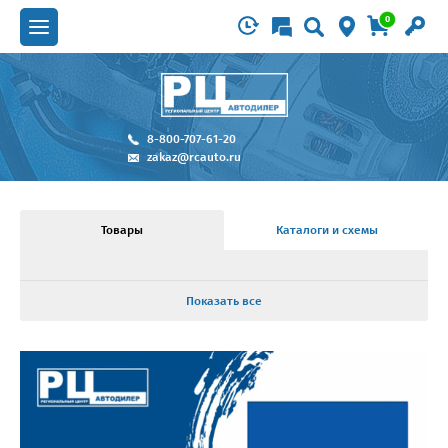
0
8-800-707-61-20
zakaz@rcauto.ru
Товары
Каталоги и схемы
Показать все