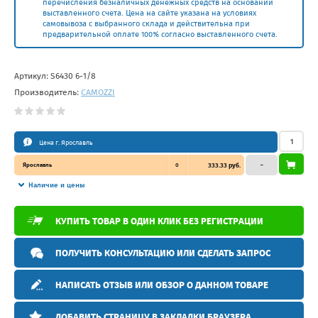
перечисления безналичных денежных средств на основании
выставленного счета. Цена на сайте указана на условиях
самовывоза с выбранного склада и действительна при
предварительной оплате 100% согласно выставленного счета.
Артикул:
S6430 6-1/8
Производитель:
CAMOZZI
Цена г. Ярославль
Ярославль
0
333.33 руб.
–
Наличие и цены
КУПИТЬ ТОВАР В ОДИН КЛИК БЕЗ РЕГИСТРАЦИИ
ПОЛУЧИТЬ КОНСУЛЬТАЦИЮ ИЛИ СДЕЛАТЬ ЗАПРОС
НАПИСАТЬ ОТЗЫВ ИЛИ ОБЗОР О ДАННОМ ТОВАРЕ
ДОБАВИТЬ СТРАНИЦУ В ЗАКЛАДКИ БРАУЗЕРА