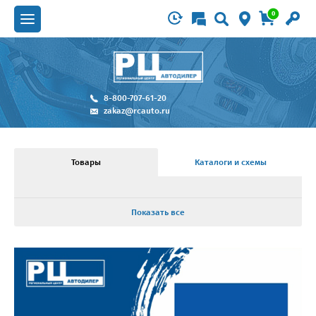
0
8-800-707-61-20
zakaz@rcauto.ru
Товары
Каталоги и схемы
Показать все