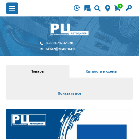
0
8-800-707-61-20
zakaz@rcauto.ru
Товары
Каталоги и схемы
Показать все