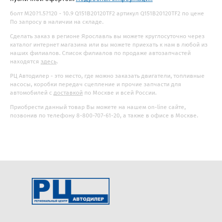
болт M20?1.5?120 - 10.9 Q151B20120TF2 артикул Q151B20120TF2 по цене
По запросу в наличии на складе.
Сделать заказ в регионе Ярославль вы можете круглосуточно через
каталог интернет магазина или вы можете приехать к нам в любой из
наших филиалов. Список филиалов по продаже автозапчастей
находятся
здесь
.
РЦ Автодилер - это место, где можно заказать двигатели, топливные
насосы, коробки передач сцепление и прочие запчасти для
автомобилей с
доставкой
по Москве и всей России.
Приобрести данный товар Вы можете на нашем on-line сайте,
позвонив по телефону 8-800-707-61-20, а также в офисе в Москве.