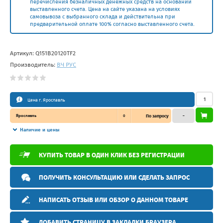
перечисления безналичных денежных средств на основании
выставленного счета. Цена на сайте указана на условиях
самовывоза с выбранного склада и действительна при
предварительной оплате 100% согласно выставленного счета.
Артикул:
Q151B20120TF2
Производитель:
ВЧ РУС
Цена г. Ярославль
Ярославль
0
По запросу
–
Наличие и цены
КУПИТЬ ТОВАР В ОДИН КЛИК БЕЗ РЕГИСТРАЦИИ
ПОЛУЧИТЬ КОНСУЛЬТАЦИЮ ИЛИ СДЕЛАТЬ ЗАПРОС
НАПИСАТЬ ОТЗЫВ ИЛИ ОБЗОР О ДАННОМ ТОВАРЕ
ДОБАВИТЬ СТРАНИЦУ В ЗАКЛАДКИ БРАУЗЕРА