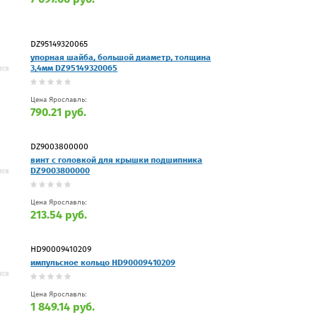
DZ95149320065
упорная шайба, большой диаметр, толщина
3,4мм DZ95149320065
Цена Ярославль:
790.21 руб.
DZ9003800000
винт с головкой для крышки подшипника
DZ9003800000
Цена Ярославль:
213.54 руб.
HD90009410209
импульсное кольцо HD90009410209
Цена Ярославль:
1 849.14 руб.