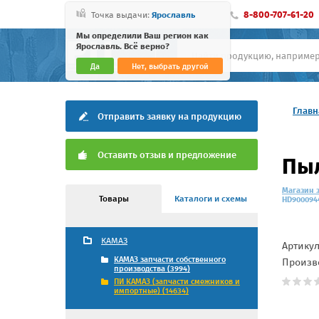
8-800-707-61-20
Точка выдачи:
Ярославль
Мы определили Ваш регион как
Ярославль. Всё верно?
Да
Нет, выбрать другой
Главн
Отправить заявку на продукцию
Оставить отзыв и предложение
Пы
Магазин 
Товары
Каталоги и схемы
HD900094
КАМАЗ
Артику
КАМАЗ запчасти собственного
Произв
производства (3994)
ПИ КАМАЗ (запчасти смежников и
импортные) (14634)