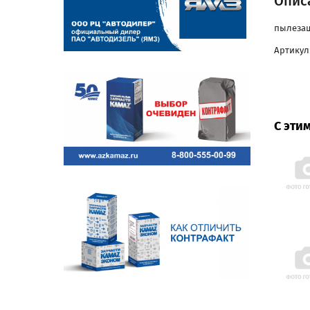
Опис
пылезащ
Артикул
С эти