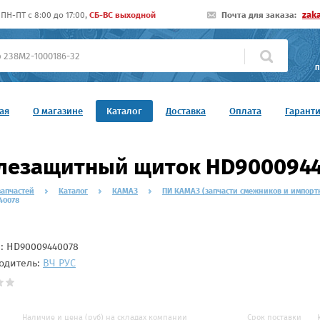
zak
ПН-ПТ c 8:00 до 17:00,
СБ-ВС выходной
Почта для заказа:
П
ая
О магазине
Каталог
Доставка
Оплата
Гарант
лезащитный щиток HD9000944
запчастей
Каталог
КАМАЗ
ПИ КАМАЗ (запчасти смежников и импорт
40078
л:
HD90009440078
одитель:
ВЧ РУС
Наличие и цена (руб) на складах компании
Срок поставки