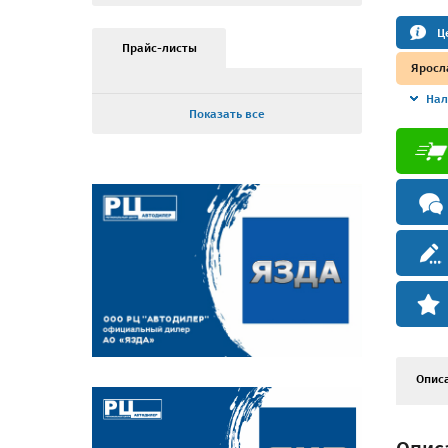
Ц
Прайс-листы
Яросл
Нал
Показать все
Опис