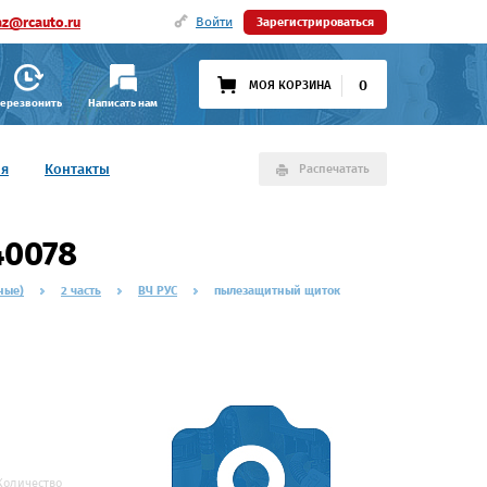
az@rcauto.ru
Войти
Зарегистрироваться
0
МОЯ КОРЗИНА
ерезвонить
Написать нам
ия
Контакты
Распечатать
0078
ные)
2 часть
ВЧ РУС
пылезащитный щиток
Количество