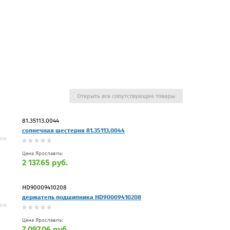
Открыть все сопутствующие товары
81.35113.0044
солнечная шестерня 81.35113.0044
Цена Ярославль:
2 137.65 руб.
HD90009410208
держатель подшипника HD90009410208
Цена Ярославль:
7 097.06 руб.