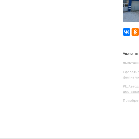
Указанн
пылезащи
Сделать 
филиалов
РЦ Автод
доставк
Приобрес