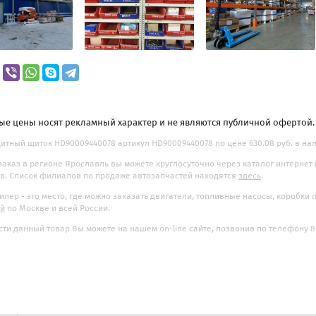
ые цены носят рекламный характер и не являются публичной офертой
тный щиток HD90009440078 артикул HD90009440078 по цене 630.08 руб. в нал
заказ в регионе Ярославль вы можете круглосуточно через каталог интернет
. Список филиалов по продаже автозапчастей находятся
здесь
.
илер - это место, где можно заказать двигатели, топливные насосы, коробки
ой
по Москве и всей России.
ти данный товар Вы можете на нашем on-line сайте, позвонив по телефону 8-