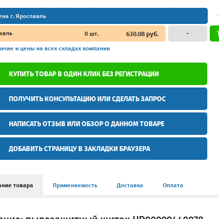
ена г. Ярославль
авль
0
шт.
630.08 руб.
–
ичие и цены
на всех складах компании
КУПИТЬ ТОВАР В ОДИН КЛИК БЕЗ РЕГИСТРАЦИИ
ПОЛУЧИТЬ КОНСУЛЬТАЦИЮ ИЛИ СДЕЛАТЬ ЗАПРОС
НАПИСАТЬ ОТЗЫВ ИЛИ ОБЗОР О ДАННОМ ТОВАРЕ
ДОБАВИТЬ СТРАНИЦУ В ЗАКЛАДКИ БРАУЗЕРА
ание товара
Применяемость
Доставка
Оплата