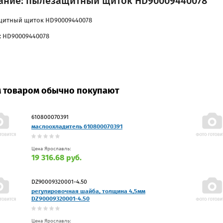
ание: пылезащитный щиток HD90009440078
итный щиток HD90009440078
: HD90009440078
м товаром обычно покупают
610800070391
маслоохладитель 610800070391
Цена Ярославль:
19 316.68 руб.
DZ90009320001-4.50
регулировочная шайба, толщина 4,5мм
DZ90009320001-4.50
Цена Ярославль: