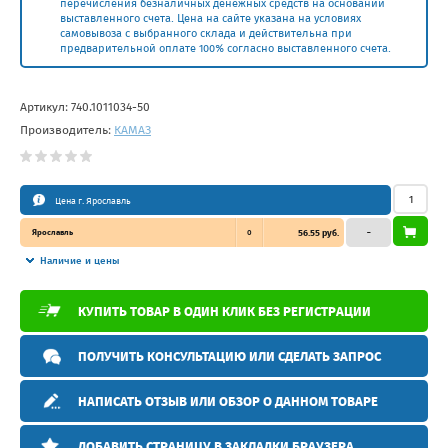
перечисления безналичных денежных средств на основании
выставленного счета. Цена на сайте указана на условиях
самовывоза с выбранного склада и действительна при
предварительной оплате 100% согласно выставленного счета.
Артикул:
740.1011034-50
Производитель:
КАМАЗ
Цена г. Ярославль
Ярославль
0
56.55 руб.
–
Наличие и цены
КУПИТЬ ТОВАР В ОДИН КЛИК БЕЗ РЕГИСТРАЦИИ
ПОЛУЧИТЬ КОНСУЛЬТАЦИЮ ИЛИ СДЕЛАТЬ ЗАПРОС
НАПИСАТЬ ОТЗЫВ ИЛИ ОБЗОР О ДАННОМ ТОВАРЕ
ДОБАВИТЬ СТРАНИЦУ В ЗАКЛАДКИ БРАУЗЕРА