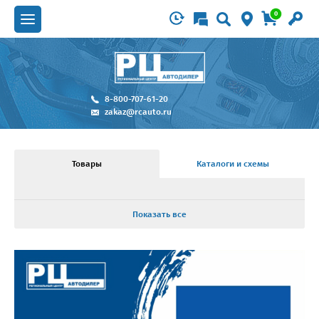
0
8-800-707-61-20
zakaz@rcauto.ru
Товары
Каталоги и схемы
Показать все