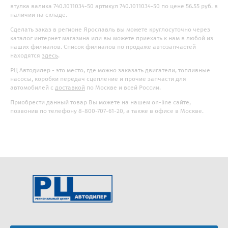
втулка валика 740.1011034-50 артикул 740.1011034-50 по цене 56.55 руб. в
наличии на складе.
Сделать заказ в регионе Ярославль вы можете круглосуточно через
каталог интернет магазина или вы можете приехать к нам в любой из
наших филиалов. Список филиалов по продаже автозапчастей
находятся
здесь
.
РЦ Автодилер - это место, где можно заказать двигатели, топливные
насосы, коробки передач сцепление и прочие запчасти для
автомобилей с
доставкой
по Москве и всей России.
Приобрести данный товар Вы можете на нашем on-line сайте,
позвонив по телефону 8-800-707-61-20, а также в офисе в Москве.