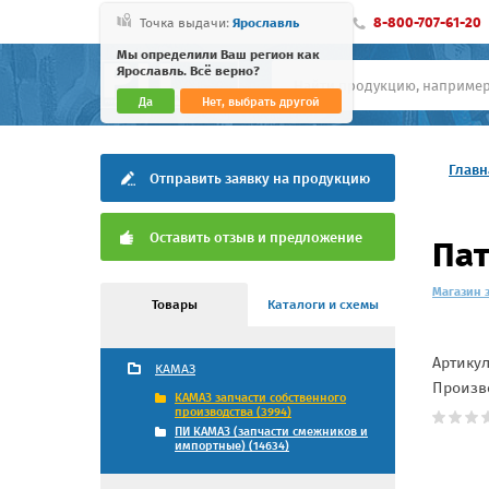
8-800-707-61-20
Точка выдачи:
Ярославль
Мы определили Ваш регион как
Ярославль. Всё верно?
Да
Нет, выбрать другой
Главн
Отправить заявку на продукцию
Оставить отзыв и предложение
Пат
Магазин 
Товары
Каталоги и схемы
Артику
КАМАЗ
Произв
КАМАЗ запчасти собственного
производства (3994)
ПИ КАМАЗ (запчасти смежников и
импортные) (14634)