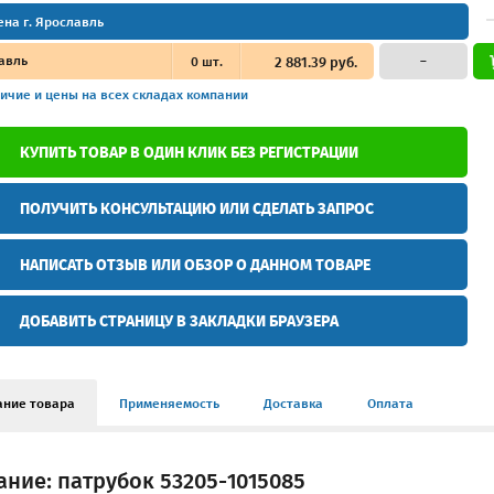
ена г. Ярославль
авль
0
шт.
2 881.39 руб.
–
ичие и цены
на всех складах компании
КУПИТЬ ТОВАР В ОДИН КЛИК БЕЗ РЕГИСТРАЦИИ
ПОЛУЧИТЬ КОНСУЛЬТАЦИЮ ИЛИ СДЕЛАТЬ ЗАПРОС
НАПИСАТЬ ОТЗЫВ ИЛИ ОБЗОР О ДАННОМ ТОВАРЕ
ДОБАВИТЬ СТРАНИЦУ В ЗАКЛАДКИ БРАУЗЕРА
ание товара
Применяемость
Доставка
Оплата
ние: патрубок 53205-1015085