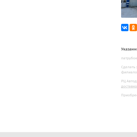
Указанн
патрубок
Сделать 
филиалов
РЦ Автод
доставк
Приобрес