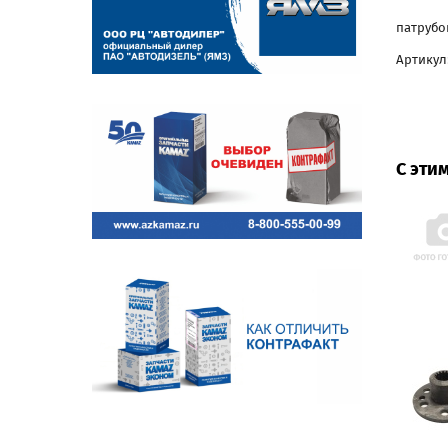
патрубо
Артикул:
С эти