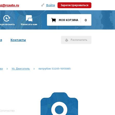
az@rcauto.ru
Войти
Зарегистрироваться
0
МОЯ КОРЗИНА
ерезвонить
Написать нам
ия
Контакты
Распечатать
ва
10. Двигатель
патрубок 53205-1015085
Количество