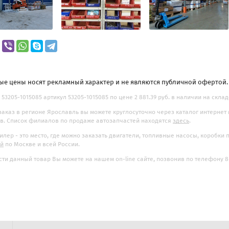
ые цены носят рекламный характер и не являются публичной офертой
 53205-1015085 артикул 53205-1015085 по цене 2 881.39 руб. в наличии на склад
заказ в регионе Ярославль вы можете круглосуточно через каталог интернет
. Список филиалов по продаже автозапчастей находятся
здесь
.
илер - это место, где можно заказать двигатели, топливные насосы, коробки
ой
по Москве и всей России.
ти данный товар Вы можете на нашем on-line сайте, позвонив по телефону 8-