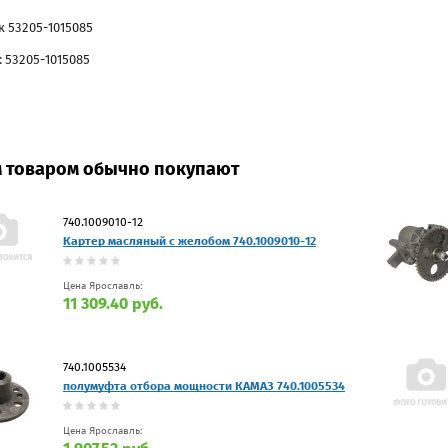
к 53205-1015085
 53205-1015085
м товаром обычно покупают
740.1009010-12
Картер масляный с желобом 740.1009010-12
Цена Ярославль:
11 309.40 руб.
740.1005534
полумуфта отбора мощности КАМАЗ 740.1005534
Цена Ярославль: