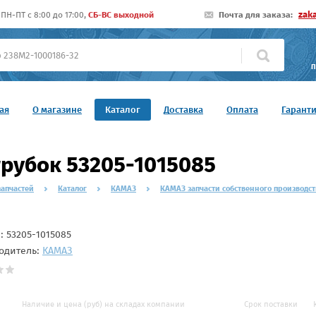
zak
ПН-ПТ c 8:00 до 17:00,
СБ-ВС выходной
Почта для заказа:
П
ая
О магазине
Каталог
Доставка
Оплата
Гарант
рубок 53205-1015085
запчастей
Каталог
КАМАЗ
КАМАЗ запчасти собственного производст
л:
53205-1015085
одитель:
КАМАЗ
Наличие и цена (руб) на складах компании
Срок поставки