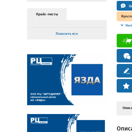
Ц
Прайс-листы
Яросл
Нал
Показать все
Опис
Описа