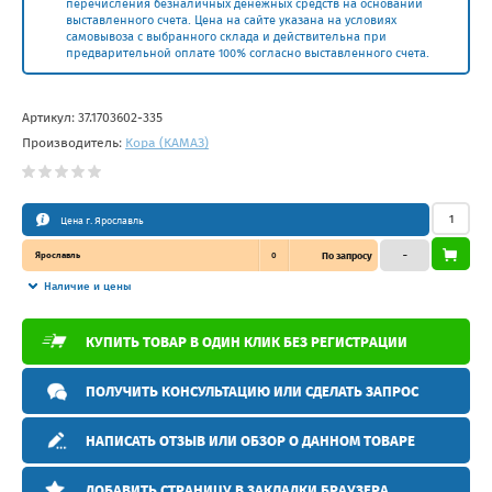
перечисления безналичных денежных средств на основании
выставленного счета. Цена на сайте указана на условиях
самовывоза с выбранного склада и действительна при
предварительной оплате 100% согласно выставленного счета.
Артикул:
37.1703602-335
Производитель:
Кора (КАМАЗ)
Цена г. Ярославль
Ярославль
0
По запросу
–
Наличие и цены
КУПИТЬ ТОВАР В ОДИН КЛИК БЕЗ РЕГИСТРАЦИИ
ПОЛУЧИТЬ КОНСУЛЬТАЦИЮ ИЛИ СДЕЛАТЬ ЗАПРОС
НАПИСАТЬ ОТЗЫВ ИЛИ ОБЗОР О ДАННОМ ТОВАРЕ
ДОБАВИТЬ СТРАНИЦУ В ЗАКЛАДКИ БРАУЗЕРА