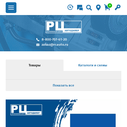
0
8-800-707-61-20
zakaz@rcauto.ru
Товары
Каталоги и схемы
Показать все