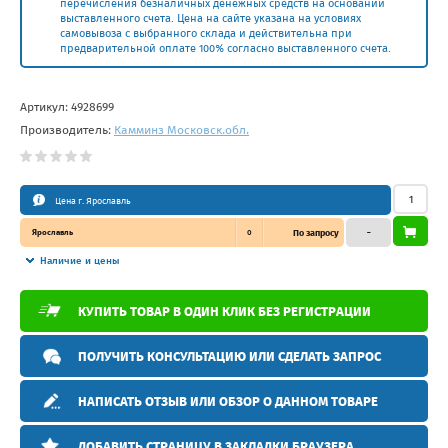
перечисления безналичных денежных средств на основании
выставленного счета. Цена на сайте указана на условиях
самовывоза с выбранного склада и действительна при
предварительной оплате 100% согласно выставленного счета.
Артикул:
4928699
Производитель:
Камминз Московск.обл.
Цена г. Ярославль
Ярославль
0
По запросу
–
Наличие и цены
КУПИТЬ ТОВАР В ОДИН КЛИК БЕЗ РЕГИСТРАЦИИ
ПОЛУЧИТЬ КОНСУЛЬТАЦИЮ ИЛИ СДЕЛАТЬ ЗАПРОС
НАПИСАТЬ ОТЗЫВ ИЛИ ОБЗОР О ДАННОМ ТОВАРЕ
ДОБАВИТЬ СТРАНИЦУ В ЗАКЛАДКИ БРАУЗЕРА