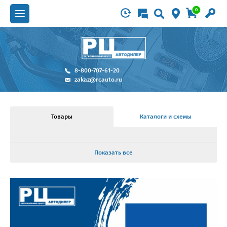
0
8-800-707-61-20
zakaz@rcauto.ru
Товары
Каталоги и схемы
Показать все