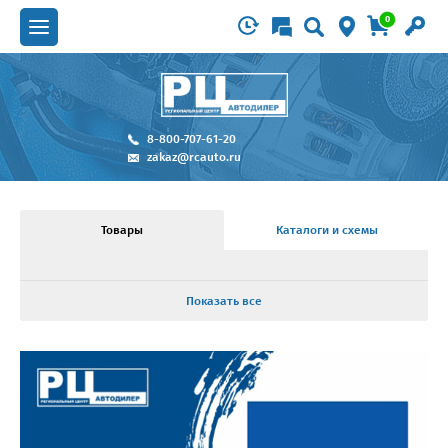
0
8-800-707-61-20
zakaz@rcauto.ru
Товары
Каталоги и схемы
Показать все