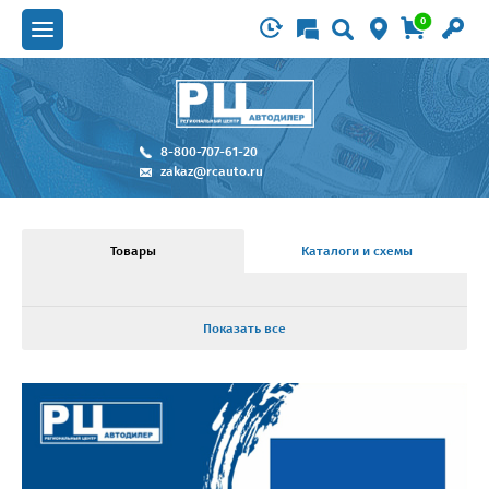
0
8-800-707-61-20
zakaz@rcauto.ru
Товары
Каталоги и схемы
Показать все