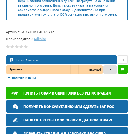
перечисления безналичных денежных средств на основании
выставленного счета. Цена на сайте указана на условиях
самовывоза с выбранного склада и действительна при
предварительной оплате 100% согласно выставленного счета.
Артикул:
MIKALOR 150-170/12
Производитель:
Mikalor
Цена г. Ярославль
Ярославль
0
118.79 руб.
–
Наличие и цены
КУПИТЬ ТОВАР В ОДИН КЛИК БЕЗ РЕГИСТРАЦИИ
ПОЛУЧИТЬ КОНСУЛЬТАЦИЮ ИЛИ СДЕЛАТЬ ЗАПРОС
НАПИСАТЬ ОТЗЫВ ИЛИ ОБЗОР О ДАННОМ ТОВАРЕ
ДОБАВИТЬ СТРАНИЦУ В ЗАКЛАДКИ БРАУЗЕРА