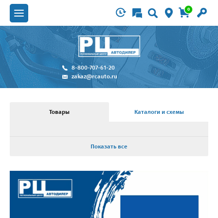
0
8-800-707-61-20
zakaz@rcauto.ru
Товары
Каталоги и схемы
Показать все