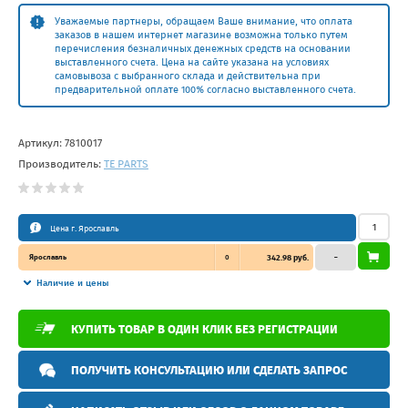
Уважаемые партнеры, обращаем Ваше внимание, что оплата
заказов в нашем интернет магазине возможна только путем
перечисления безналичных денежных средств на основании
выставленного счета. Цена на сайте указана на условиях
самовывоза с выбранного склада и действительна при
предварительной оплате 100% согласно выставленного счета.
Артикул:
7810017
Производитель:
TE PARTS
Цена г. Ярославль
Ярославль
0
342.98 руб.
–
Наличие и цены
КУПИТЬ ТОВАР В ОДИН КЛИК БЕЗ РЕГИСТРАЦИИ
ПОЛУЧИТЬ КОНСУЛЬТАЦИЮ ИЛИ СДЕЛАТЬ ЗАПРОС