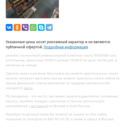
Указанные цены носят рекламный характер и не являются
публичной офертой.
Подробная информация
разъём 1 контактный универсальный (ответная часть 7810016)(1-pin,
уплотнение, фиксатор) 7810017 артикул 7810017 по цене 342.98 руб. в
наличии на складе.
Сделать заказ в регионе Ярославль вы можете круглосуточно через
каталог интернет магазина или вы можете приехать к нам в любой из
наших филиалов. Список филиалов по продаже автозапчастей
находятся
здесь
.
РЦ Автодилер - это место, где можно заказать двигатели, топливные
насосы, коробки передач сцепление и прочие запчасти для
автомобилей с
доставкой
по Москве и всей России.
Приобрести данный товар Вы можете на нашем on-line сайте,
позвонив по телефону 8-800-707-61-20, а также в офисе в Москве.