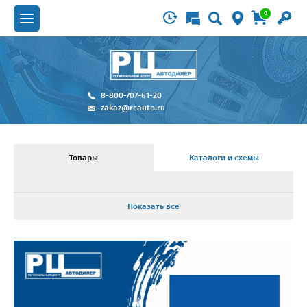
0
8-800-707-61-20
zakaz@rcauto.ru
Товары
Каталоги и схемы
Показать все