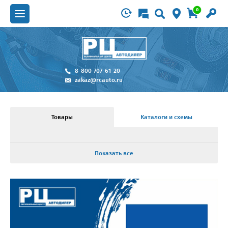
0
8-800-707-61-20
zakaz@rcauto.ru
Товары
Каталоги и схемы
Показать все