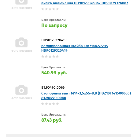
вилка включения HD90129326067 HD90129326067
Цена Ярославль:
По запросу
HD90129320419
регулировочная шайба 136?166.5?2.15
HD90129320419
Цена Ярославль:
540.99 руб.
81.90490.0066
Стопорный винт М14х1,5х55-8,8 (HDZ10T141500005)
81.90490.0066
Цена Ярославль:
87.43 руб.