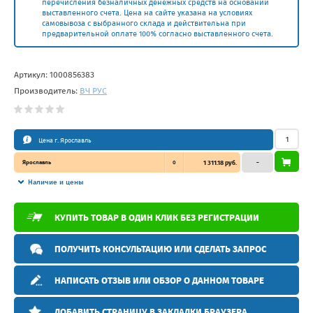
перечисления безналичных денежных средств на основании
выставленного счета. Цена на сайте указана на условиях
самовывоза с выбранного склада и действительна при
предварительной оплате 100% согласно выставленного счета.
Артикул:
1000856383
Производитель:
ВЧ РУС
Цена г. Ярославль
Ярославль
0
1 311.18 руб.
–
Наличие и цены
КУПИТЬ ТОВАР В ОДИН КЛИК БЕЗ РЕГИСТРАЦИИ
ПОЛУЧИТЬ КОНСУЛЬТАЦИЮ ИЛИ СДЕЛАТЬ ЗАПРОС
НАПИСАТЬ ОТЗЫВ ИЛИ ОБЗОР О ДАННОМ ТОВАРЕ
ДОБАВИТЬ СТРАНИЦУ В ЗАКЛАДКИ БРАУЗЕРА