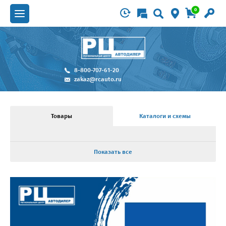
0
8-800-707-61-20
zakaz@rcauto.ru
Товары
Каталоги и схемы
Показать все