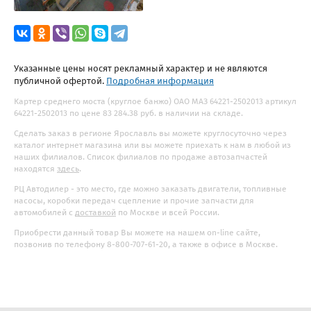
Указанные цены носят рекламный характер и не являются
публичной офертой.
Подробная информация
Картер среднего моста (круглое банжо) ОАО МАЗ 64221-2502013 артикул
64221-2502013 по цене 83 284.38 руб. в наличии на складе.
Сделать заказ в регионе Ярославль вы можете круглосуточно через
каталог интернет магазина или вы можете приехать к нам в любой из
наших филиалов. Список филиалов по продаже автозапчастей
находятся
здесь
.
РЦ Автодилер - это место, где можно заказать двигатели, топливные
насосы, коробки передач сцепление и прочие запчасти для
автомобилей с
доставкой
по Москве и всей России.
Приобрести данный товар Вы можете на нашем on-line сайте,
позвонив по телефону 8-800-707-61-20, а также в офисе в Москве.