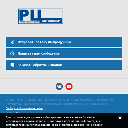
Отправить заявку на продукцию
Написать нам сообщение
Заказать обратный звонок
© 2000-2026 РЦ Автодилер является коммерческим обозначением ООО «РЦ
Автодилер». Все права на разработку принадлежат ООО «РЦ Автодилер».
Сообщить об ошибке на сайте
Карта сайта
Для оптимизации дизайна и быстродействия наших веб-сайтов
Политика конфиденциальности
используются cookie-файлы. Продолжая посещение веб-сайта, вы
Продвижение сайта
соглашаетесь на использование cookie-файлов.
Подробнее о cookie-