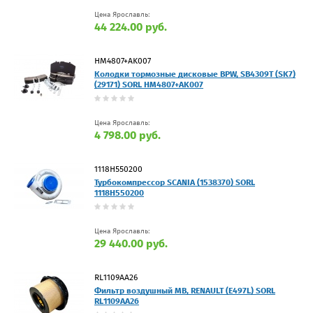
Цена Ярославль:
44 224.00 руб.
HM4807+AK007
Колодки тормозные дисковые BPW, SB4309T (SK7)
(29171) SORL HM4807+AK007
Цена Ярославль:
4 798.00 руб.
1118H550200
Турбокомпрессор SCANIA (1538370) SORL
1118H550200
Цена Ярославль:
29 440.00 руб.
RL1109AA26
Фильтр воздушный MB, RENAULT (E497L) SORL
RL1109AA26