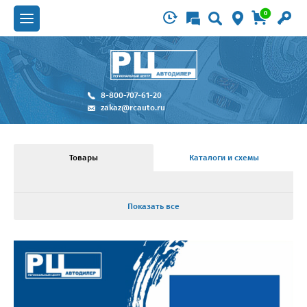
0
8-800-707-61-20
zakaz@rcauto.ru
Товары
Каталоги и схемы
Показать все