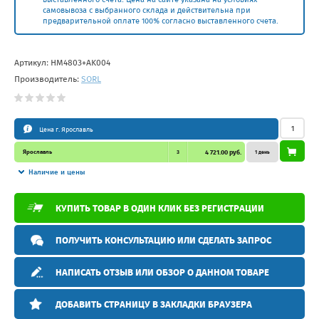
самовывоза с выбранного склада и действительна при
предварительной оплате 100% согласно выставленного счета.
Артикул:
HM4803+AK004
Производитель:
SORL
Цена г. Ярославль
Ярославль
3
4 721.00 руб.
1 день
Наличие и цены
КУПИТЬ ТОВАР В ОДИН КЛИК БЕЗ РЕГИСТРАЦИИ
ПОЛУЧИТЬ КОНСУЛЬТАЦИЮ ИЛИ СДЕЛАТЬ ЗАПРОС
НАПИСАТЬ ОТЗЫВ ИЛИ ОБЗОР О ДАННОМ ТОВАРЕ
ДОБАВИТЬ СТРАНИЦУ В ЗАКЛАДКИ БРАУЗЕРА