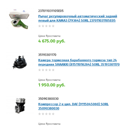
237011031105E05
Рычаг регулировочный автоматический задний
левый для КАМАЗ (79364) SORL 237011031105E05
Цена Ярославль:
4 675.00 руб.
35193301170
Камера тормозная барабанного тормоза тип 24
передняя SHAANXI (81511016264) SORL 35193301170
Цена Ярославль:
1 950.00 руб.
35090380030
Компрессор 2-х цил. DAF (9115045060) SORL
35090380030
Цена Ярославль: