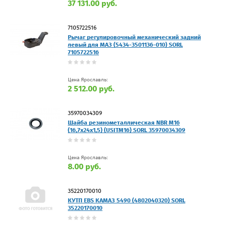
37 131.00 руб.
7105722516
Рычаг регулировочный механический задний
левый для МАЗ (5434-3501136-010) SORL
7105722516
Цена Ярославль:
2 512.00 руб.
35970034309
Шайба резинометаллическая NBR M16
(16,7х24х1,5) (USITM16) SORL 35970034309
Цена Ярославль:
8.00 руб.
35220170010
КУТП EBS КАМАЗ 5490 (4802040320) SORL
35220170010