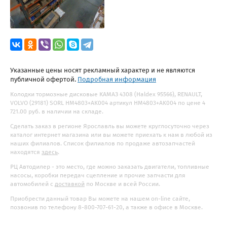
Указанные цены носят рекламный характер и не являются
публичной офертой.
Подробная информация
Колодки тормозные дисковые КАМАЗ 4308 (Haldex 95566), RENAULT,
VOLVO (29181) SORL HM4803+AK004 артикул HM4803+AK004 по цене 4
721.00 руб. в наличии на складе.
Сделать заказ в регионе Ярославль вы можете круглосуточно через
каталог интернет магазина или вы можете приехать к нам в любой из
наших филиалов. Список филиалов по продаже автозапчастей
находятся
здесь
.
РЦ Автодилер - это место, где можно заказать двигатели, топливные
насосы, коробки передач сцепление и прочие запчасти для
автомобилей с
доставкой
по Москве и всей России.
Приобрести данный товар Вы можете на нашем on-line сайте,
позвонив по телефону 8-800-707-61-20, а также в офисе в Москве.