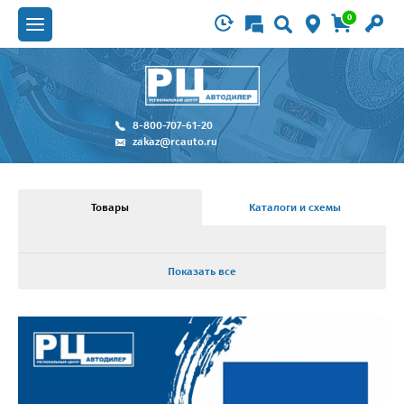
0
8-800-707-61-20
zakaz@rcauto.ru
Товары
Каталоги и схемы
Показать все