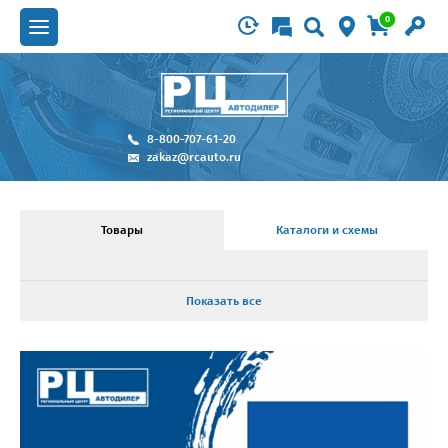
0
8-800-707-61-20
zakaz@rcauto.ru
Товары
Каталоги и схемы
Показать все