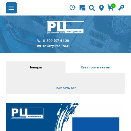
0
8-800-707-61-20
zakaz@rcauto.ru
Товары
Каталоги и схемы
Показать все