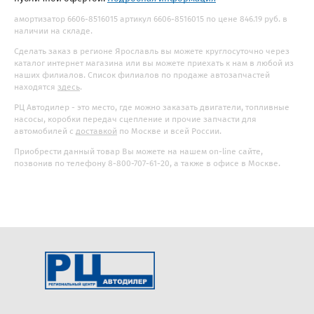
амортизатор 6606-8516015 артикул 6606-8516015 по цене 846.19 руб. в
наличии на складе.
Сделать заказ в регионе Ярославль вы можете круглосуточно через
каталог интернет магазина или вы можете приехать к нам в любой из
наших филиалов. Список филиалов по продаже автозапчастей
находятся
здесь
.
РЦ Автодилер - это место, где можно заказать двигатели, топливные
насосы, коробки передач сцепление и прочие запчасти для
автомобилей с
доставкой
по Москве и всей России.
Приобрести данный товар Вы можете на нашем on-line сайте,
позвонив по телефону 8-800-707-61-20, а также в офисе в Москве.