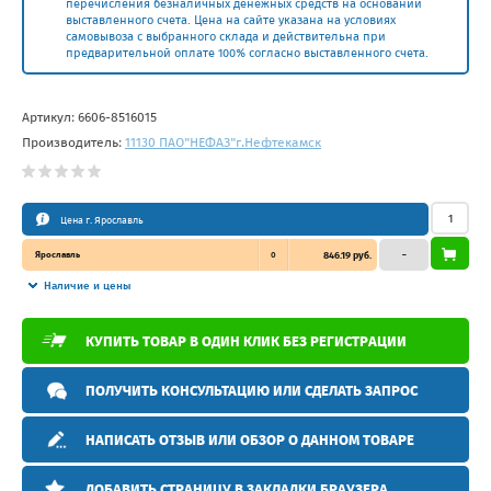
перечисления безналичных денежных средств на основании
выставленного счета. Цена на сайте указана на условиях
самовывоза с выбранного склада и действительна при
предварительной оплате 100% согласно выставленного счета.
Артикул:
6606-8516015
Производитель:
11130 ПАО"НЕФАЗ"г.Нефтекамск
Цена г. Ярославль
Ярославль
0
846.19 руб.
–
Наличие и цены
КУПИТЬ ТОВАР В ОДИН КЛИК БЕЗ РЕГИСТРАЦИИ
ПОЛУЧИТЬ КОНСУЛЬТАЦИЮ ИЛИ СДЕЛАТЬ ЗАПРОС
НАПИСАТЬ ОТЗЫВ ИЛИ ОБЗОР О ДАННОМ ТОВАРЕ
ДОБАВИТЬ СТРАНИЦУ В ЗАКЛАДКИ БРАУЗЕРА