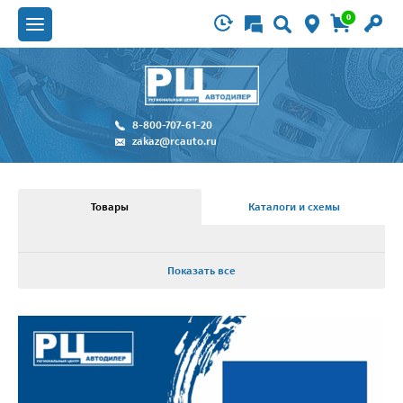
0
8-800-707-61-20
zakaz@rcauto.ru
Товары
Каталоги и схемы
Показать все