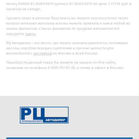
палец КАМАЗ 81.36305.0015 артикул 81.36305.0015 по цене 3 113.92 руб. в
наличии на складе.
Сделать заказ в регионе Ярославль вы можете круглосуточно через
каталог интернет магазина или вы можете приехать к нам в любой из
наших филиалов. Список филиалов по продаже автозапчастей
находятся
здесь
.
РЦ Автодилер - это место, где можно заказать двигатели, топливные
насосы, коробки передач сцепление и прочие запчасти для
автомобилей с
доставкой
по Москве и всей России.
Приобрести данный товар Вы можете на нашем on-line сайте,
позвонив по телефону 8-800-707-61-20, а также в офисе в Москве.