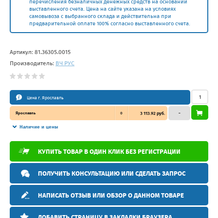
перечисления безналичных денежных средств на основании
выставленного счета. Цена на сайте указана на условиях
самовывоза с выбранного склада и действительна при
предварительной оплате 100% согласно выставленного счета.
Артикул:
81.36305.0015
Производитель:
ВЧ РУС
Цена г. Ярославль
Ярославль
0
3 113.92 руб.
–
Наличие и цены
КУПИТЬ ТОВАР В ОДИН КЛИК БЕЗ РЕГИСТРАЦИИ
ПОЛУЧИТЬ КОНСУЛЬТАЦИЮ ИЛИ СДЕЛАТЬ ЗАПРОС
НАПИСАТЬ ОТЗЫВ ИЛИ ОБЗОР О ДАННОМ ТОВАРЕ
ДОБАВИТЬ СТРАНИЦУ В ЗАКЛАДКИ БРАУЗЕРА