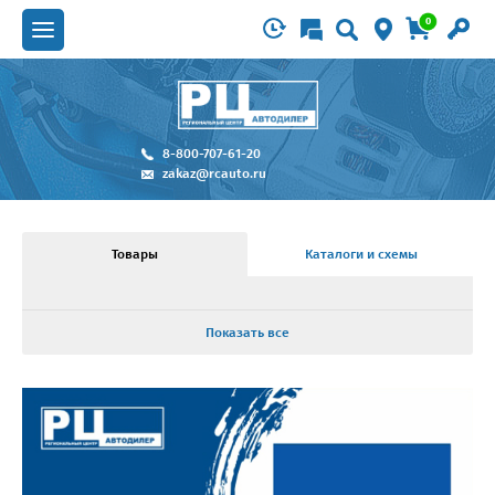
0
8-800-707-61-20
zakaz@rcauto.ru
Товары
Каталоги и схемы
Показать все