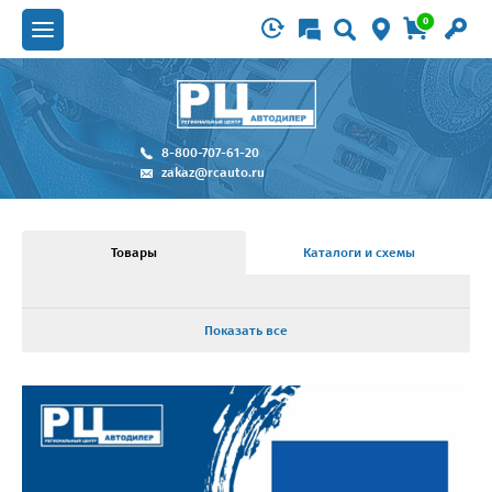
0
8-800-707-61-20
zakaz@rcauto.ru
Товары
Каталоги и схемы
Показать все