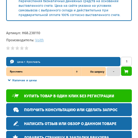
перечисления безналичных денежных средств на основании
выставленного счета. Цена на сайте указана на условиях
самовывоза с выбранного склада и действительна при
предварительной оплате 100% согласно выставленного счета.
Артикул:
H68.238110
Производитель:
Voith
Цена г. Ярославль
Ярославль
0
По запросу
–
Наличие и цены
КУПИТЬ ТОВАР В ОДИН КЛИК БЕЗ РЕГИСТРАЦИИ
ПОЛУЧИТЬ КОНСУЛЬТАЦИЮ ИЛИ СДЕЛАТЬ ЗАПРОС
НАПИСАТЬ ОТЗЫВ ИЛИ ОБЗОР О ДАННОМ ТОВАРЕ
ДОБАВИТЬ СТРАНИЦУ В ЗАКЛАДКИ БРАУЗЕРА