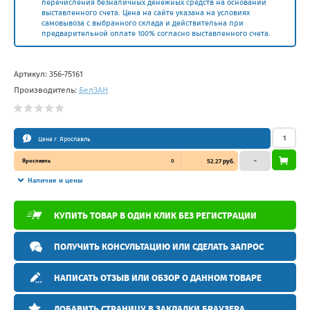
перечисления безналичных денежных средств на основании
выставленного счета. Цена на сайте указана на условиях
самовывоза с выбранного склада и действительна при
предварительной оплате 100% согласно выставленного счета.
Артикул:
356-75161
Производитель:
БелЗAН
Цена г. Ярославль
Ярославль
0
52.27 руб.
–
Наличие и цены
КУПИТЬ ТОВАР В ОДИН КЛИК БЕЗ РЕГИСТРАЦИИ
ПОЛУЧИТЬ КОНСУЛЬТАЦИЮ ИЛИ СДЕЛАТЬ ЗАПРОС
НАПИСАТЬ ОТЗЫВ ИЛИ ОБЗОР О ДАННОМ ТОВАРЕ
ДОБАВИТЬ СТРАНИЦУ В ЗАКЛАДКИ БРАУЗЕРА