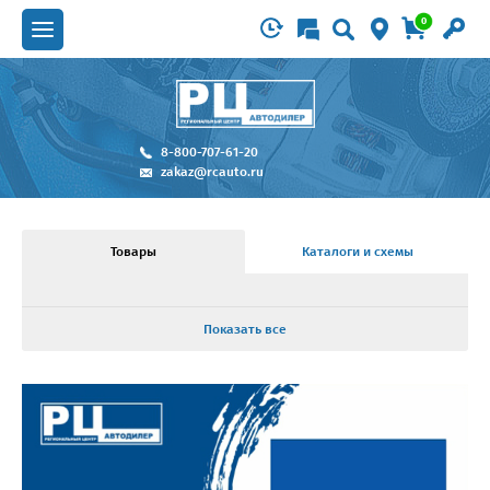
0
8-800-707-61-20
zakaz@rcauto.ru
Товары
Каталоги и схемы
Показать все