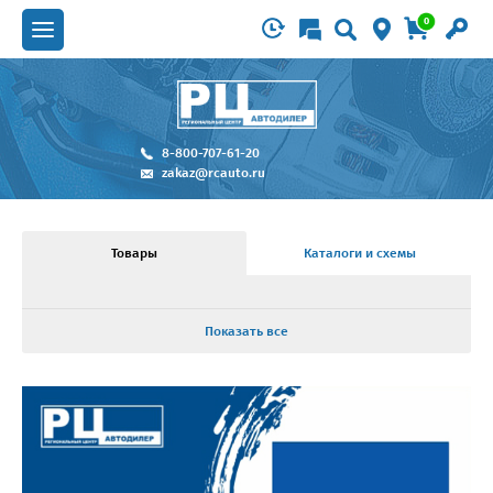
0
8-800-707-61-20
zakaz@rcauto.ru
Товары
Каталоги и схемы
Показать все