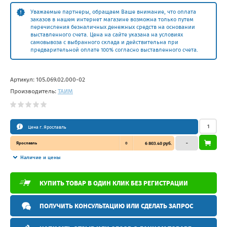
Уважаемые партнеры, обращаем Ваше внимание, что оплата
заказов в нашем интернет магазине возможна только путем
перечисления безналичных денежных средств на основании
выставленного счета. Цена на сайте указана на условиях
самовывоза с выбранного склада и действительна при
предварительной оплате 100% согласно выставленного счета.
Артикул:
105.069.02.000-02
Производитель:
ТАИМ
Цена г. Ярославль
Ярославль
0
6 803.40 руб.
–
Наличие и цены
КУПИТЬ ТОВАР В ОДИН КЛИК БЕЗ РЕГИСТРАЦИИ
ПОЛУЧИТЬ КОНСУЛЬТАЦИЮ ИЛИ СДЕЛАТЬ ЗАПРОС