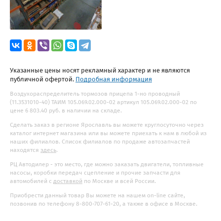
Указанные цены носят рекламный характер и не являются
публичной офертой.
Подробная информация
Воздухораспределитель тормозов прицепа 1-но проводный
(11.3531010-40) ТАИМ 105.069.02.000-02 артикул 105.069.02.000-02 по
цене 6 803.40 руб. в наличии на складе.
Сделать заказ в регионе Ярославль вы можете круглосуточно через
каталог интернет магазина или вы можете приехать к нам в любой из
наших филиалов. Список филиалов по продаже автозапчастей
находятся
здесь
.
РЦ Автодилер - это место, где можно заказать двигатели, топливные
насосы, коробки передач сцепление и прочие запчасти для
автомобилей с
доставкой
по Москве и всей России.
Приобрести данный товар Вы можете на нашем on-line сайте,
позвонив по телефону 8-800-707-61-20, а также в офисе в Москве.