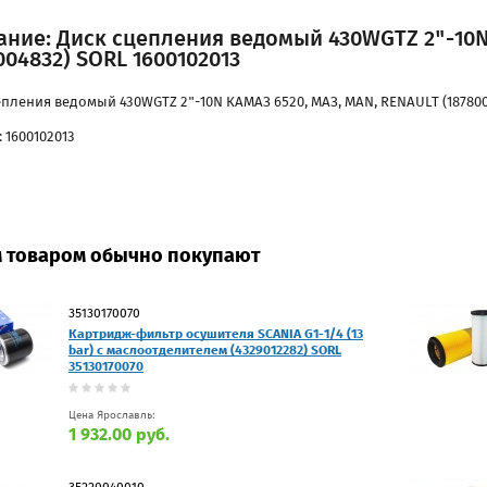
ание: Диск сцепления ведомый 430WGTZ 2"-10N
004832) SORL 1600102013
епления ведомый 430WGTZ 2"-10N КАМАЗ 6520, МАЗ, MAN, RENAULT (187800
 1600102013
м товаром обычно покупают
35130170070
Картридж-фильтр осушителя SCANIA G1-1/4 (13
bar) с маслоотделителем (4329012282) SORL
35130170070
Цена Ярославль:
1 932.00 руб.
35220040010