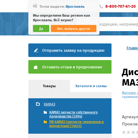
8-800-707-61-20
Точка выдачи:
Ярославль
Мы определили Ваш регион как
Ярославль. Всё верно?
Да
Нет, выбрать другой
Главн
Отправить заявку на продукцию
Оставить отзыв и предложение
Дис
МАЗ
Товары
Каталоги и схемы
Магазин 
сцепления
КАМАЗ
КАМАЗ запчасти собственного
Артику
производства (3994)
ПИ КАМАЗ (запчасти смежников и
Произв
импортные) (14633)