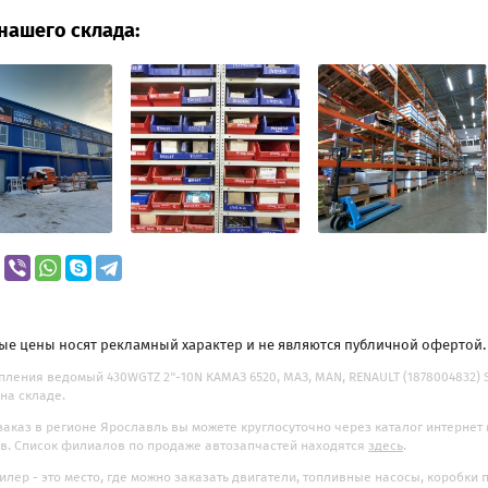
нашего склада:
ые цены носят рекламный характер и не являются публичной офертой
пления ведомый 430WGTZ 2"-10N КАМАЗ 6520, МАЗ, MAN, RENAULT (1878004832) SO
на складе.
заказ в регионе Ярославль вы можете круглосуточно через каталог интернет
. Список филиалов по продаже автозапчастей находятся
здесь
.
илер - это место, где можно заказать двигатели, топливные насосы, коробки