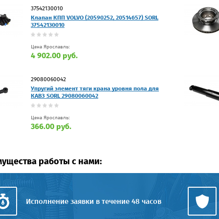
37542130010
Клапан КПП VOLVO (20590252, 20514657) SORL
37542130010
Цена Ярославль:
4 902.00 руб.
29080060042
Упругий элемент тяги крана уровня пола для
КАВЗ SORL 29080060042
Цена Ярославль:
366.00 руб.
ущества работы с нами:
Исполнение заявки в течение 48 часов