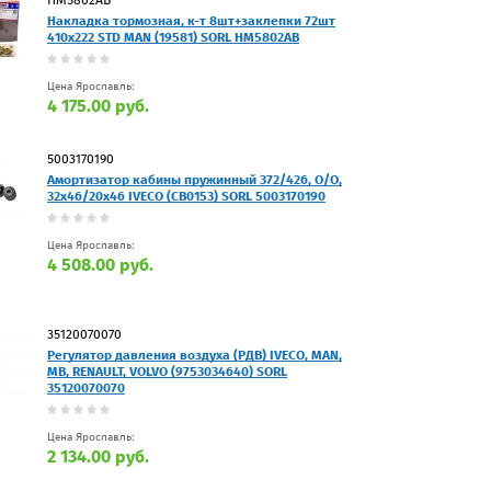
Накладка тормозная, к-т 8шт+заклепки 72шт
410x222 STD MAN (19581) SORL HM5802AB
Цена Ярославль:
4 175.00 руб.
5003170190
Амортизатор кабины пружинный 372/426, O/O,
32x46/20x46 IVECO (CB0153) SORL 5003170190
Цена Ярославль:
4 508.00 руб.
35120070070
Регулятор давления воздуха (РДВ) IVECO, MAN,
MB, RENAULT, VOLVO (9753034640) SORL
35120070070
Цена Ярославль:
2 134.00 руб.