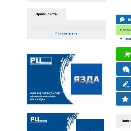
Прайс-листы
Ц
Яросл
Показать все
Нал
Опис