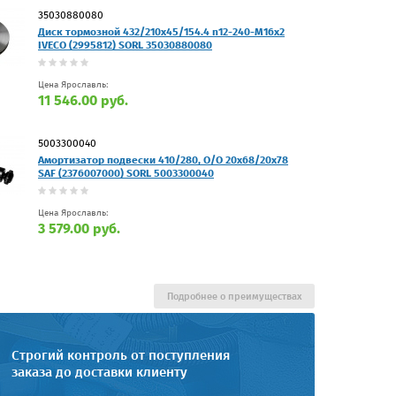
35030880080
Диск тормозной 432/210x45/154.4 n12-240-M16x2
IVECO (2995812) SORL 35030880080
Цена Ярославль:
11 546.00 руб.
5003300040
Амортизатор подвески 410/280, O/O 20x68/20х78
SAF (2376007000) SORL 5003300040
Цена Ярославль:
3 579.00 руб.
Подробнее о преимуществах
Строгий контроль от поступления
заказа до доставки клиенту