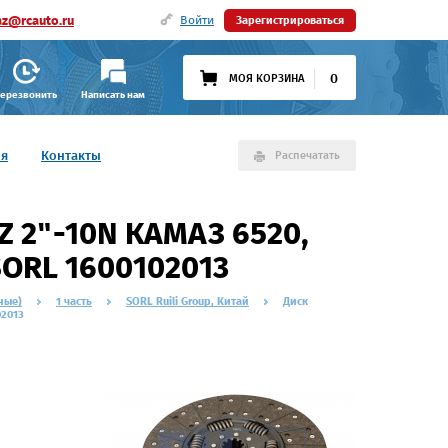
az@rcauto.ru
Войти
Зарегистрироваться
0
МОЯ КОРЗИНА
ерезвонить
Написать нам
ия
Контакты
Распечатать
 2"-10N КАМАЗ 6520,
SORL 1600102013
ные)
1 часть
SORL Ruili Group, Китай
Диск
02013