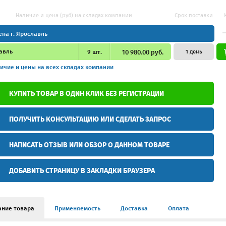
Наличие и цена (руб) на складах компании
Срок поставки
ена г. Ярославль
авль
9
шт.
10 980.00 руб.
1 день
ичие и цены
на всех складах компании
КУПИТЬ ТОВАР В ОДИН КЛИК БЕЗ РЕГИСТРАЦИИ
ПОЛУЧИТЬ КОНСУЛЬТАЦИЮ ИЛИ СДЕЛАТЬ ЗАПРОС
НАПИСАТЬ ОТЗЫВ ИЛИ ОБЗОР О ДАННОМ ТОВАРЕ
ДОБАВИТЬ СТРАНИЦУ В ЗАКЛАДКИ БРАУЗЕРА
ание товара
Применяемость
Доставка
Оплата