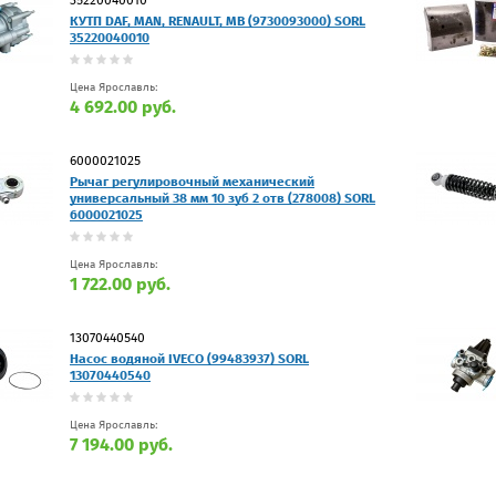
КУТП DAF, MAN, RENAULT, MB (9730093000) SORL
35220040010
Цена Ярославль:
4 692.00 руб.
6000021025
Рычаг регулировочный механический
универсальный 38 мм 10 зуб 2 отв (278008) SORL
6000021025
Цена Ярославль:
1 722.00 руб.
13070440540
Насос водяной IVECO (99483937) SORL
13070440540
Цена Ярославль:
7 194.00 руб.