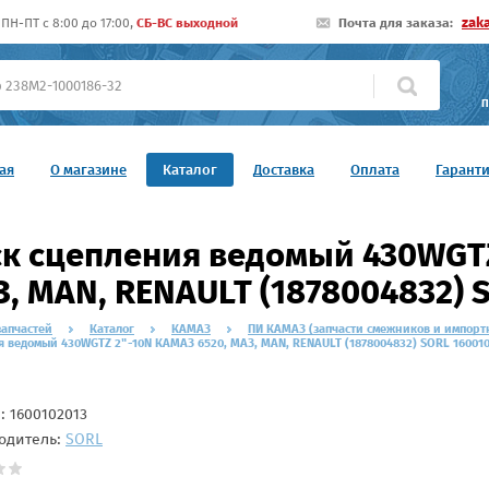
zak
ПН-ПТ c 8:00 до 17:00,
СБ-ВС выходной
Почта для заказа:
П
ая
О магазине
Каталог
Доставка
Оплата
Гарант
к сцепления ведомый 430WGTZ
, MAN, RENAULT (1878004832) 
запчастей
Каталог
КАМАЗ
ПИ КАМАЗ (запчасти смежников и импорт
 ведомый 430WGTZ 2"-10N КАМАЗ 6520, МАЗ, MAN, RENAULT (1878004832) SORL 16001
л:
1600102013
одитель:
SORL