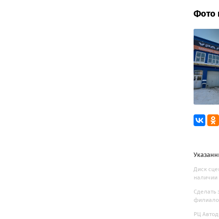
Фото 
Указанн
Диск сце
наличии 
Сделать 
филиалов
РЦ Автод