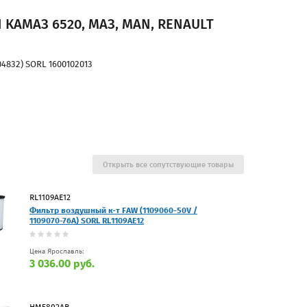
 КАМАЗ 6520, МАЗ, MAN, RENAULT
4832) SORL 1600102013
Открыть все сопутствующие товары
RL1109AE12
Фильтр воздушный к-т FAW (1109060-50V /
1109070-76А) SORL RL1109AE12
Цена Ярославль:
3 036.00 руб.
HM5802AB