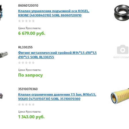
86060120010
Клапан управления подъемной оси KOGEL,
KRONE (4630840310) SORL 86060120010
Цена Ярославль:
6 679.00 руб.
RL330255
Фитинг металлический тройной М14*1.5 d10*1,5
d10*1.5 SORL RL330255
Цена Ярославль:
По запросу
35310070360
Клапан ограничения давления 7.5 bar, М16х1.5,
VOLVO (4750150730) SORL 35310070360
Цена Ярославль:
1 343.00 руб.