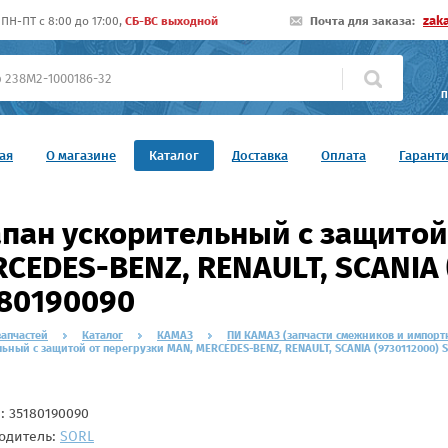
zak
ПН-ПТ c 8:00 до 17:00,
СБ-ВС выходной
Почта для заказа:
П
ая
О магазине
Каталог
Доставка
Оплата
Гарант
пан ускорительный с защитой
CEDES-BENZ, RENAULT, SCANIA 
80190090
запчастей
Каталог
КАМАЗ
ПИ КАМАЗ (запчасти смежников и импорт
ьный с защитой от перегрузки MAN, MERCEDES-BENZ, RENAULT, SCANIA (9730112000) 
л:
35180190090
одитель:
SORL