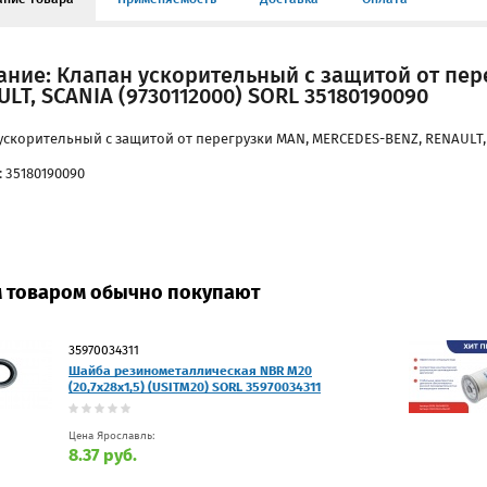
ание: Клапан ускорительный с защитой от пер
LT, SCANIA (9730112000) SORL 35180190090
ускорительный с защитой от перегрузки MAN, MERCEDES-BENZ, RENAULT, S
 35180190090
м товаром обычно покупают
35970034311
Шайба резинометаллическая NBR M20
(20,7х28х1,5) (USITM20) SORL 35970034311
Цена Ярославль:
8.37 руб.