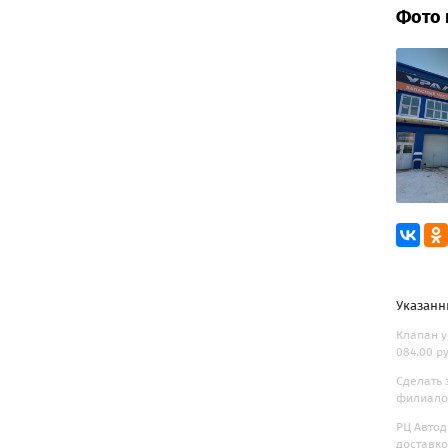
Фото 
Указанн
Клапан у
084.00 р
Сделать 
филиалов
РЦ Автод
доставк