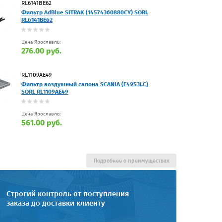
RL6141BE62
Фильтр AdBlue SITRAK (14574360880CY) SORL
RL6141BE62
Цена Ярославль:
276.00 руб.
RL1109AE49
Фильтр воздушный салона SCANIA (E4953LC)
SORL RL1109AE49
Цена Ярославль:
561.00 руб.
Подробнее о преимуществах
Строгий контроль от поступления
заказа до доставки клиенту