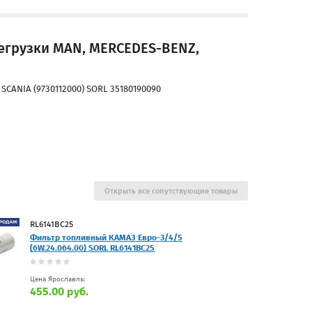
егрузки MAN, MERCEDES-BENZ,
CANIA (9730112000) SORL 35180190090
Открыть все сопутствующие товары
RL6141BC25
Фильтр топливный КАМАЗ Евро-3/4/5
(6W.24.064.00) SORL RL6141BC25
Цена Ярославль:
455.00 руб.