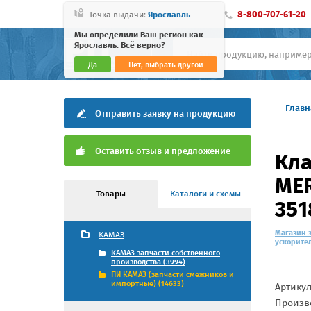
8-800-707-61-20
Точка выдачи:
Ярославль
Мы определили Ваш регион как
Ярославль. Всё верно?
Да
Нет, выбрать другой
Главн
Отправить заявку на продукцию
Оставить отзыв и предложение
Кла
MER
Товары
Каталоги и схемы
351
Магазин 
КАМАЗ
ускорител
КАМАЗ запчасти собственного
производства (3994)
ПИ КАМАЗ (запчасти смежников и
импортные) (14633)
Артику
Произв