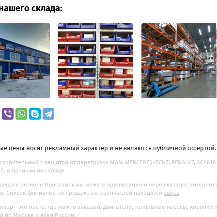
нашего склада:
ые цены носят рекламный характер и не являются публичной офертой
скорительный с защитой от перегрузки MAN, MERCEDES-BENZ, RENAULT, SCANIA (
уб. в наличии на складе.
заказ в регионе Ярославль вы можете круглосуточно через каталог интернет
. Список филиалов по продаже автозапчастей находятся
здесь
.
илер - это место, где можно заказать двигатели, топливные насосы, коробки
ой
по Москве и всей России.