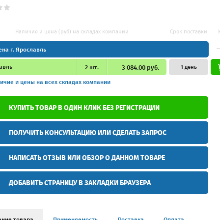
Наличие и цена (руб) на складах компании
Срок поставки
ена г. Ярославль
авль
2
шт.
3 084.00 руб.
1 день
ичие и цены
на всех складах компании
КУПИТЬ ТОВАР В ОДИН КЛИК БЕЗ РЕГИСТРАЦИИ
ПОЛУЧИТЬ КОНСУЛЬТАЦИЮ ИЛИ СДЕЛАТЬ ЗАПРОС
НАПИСАТЬ ОТЗЫВ ИЛИ ОБЗОР О ДАННОМ ТОВАРЕ
ДОБАВИТЬ СТРАНИЦУ В ЗАКЛАДКИ БРАУЗЕРА
ание товара
Применяемость
Доставка
Оплата