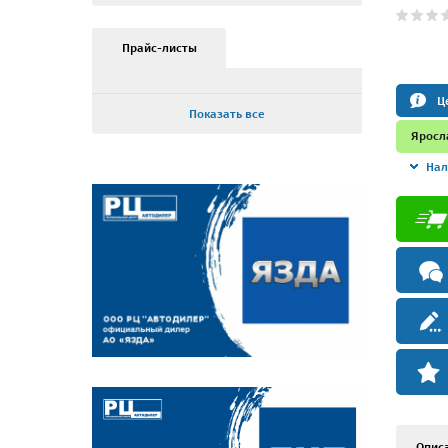
Прайс-листы
Ц
Показать все
Яросл
Нал
Опис