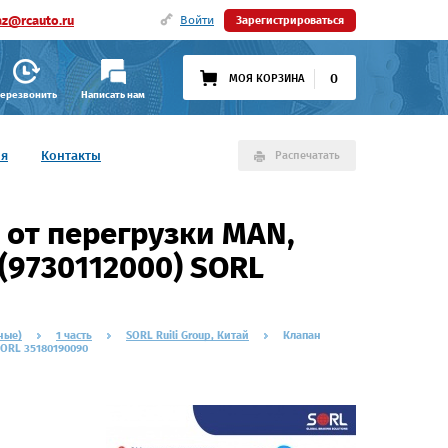
az@rcauto.ru
Войти
Зарегистрироваться
0
МОЯ КОРЗИНА
ерезвонить
Написать нам
ия
Контакты
Распечатать
 от перегрузки MAN,
(9730112000) SORL
ные)
1 часть
SORL Ruili Group, Китай
Клапан
SORL 35180190090