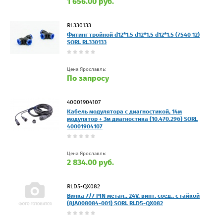
1 656.00 руб.
RL330133
Фитинг тройной d12*1.5 d12*1,5 d12*1.5 (7540 12)
SORL RL330133
Цена Ярославль:
По запросу
40001904107
Кабель модулятора с диагностикой, 14м
модулятор + 3м диагностика (10.470.296) SORL
40001904107
Цена Ярославль:
2 834.00 руб.
RLD5-QX082
Вилка 7/7 PIN метал., 24V, винт. соед., с гайкой
(8JA008084-001) SORL RLD5-QX082