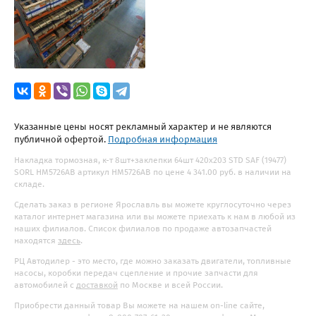
Указанные цены носят рекламный характер и не являются
публичной офертой.
Подробная информация
Накладка тормозная, к-т 8шт+заклепки 64шт 420x203 STD SAF (19477)
SORL HM5726AB артикул HM5726AB по цене 4 341.00 руб. в наличии на
складе.
Сделать заказ в регионе Ярославль вы можете круглосуточно через
каталог интернет магазина или вы можете приехать к нам в любой из
наших филиалов. Список филиалов по продаже автозапчастей
находятся
здесь
.
РЦ Автодилер - это место, где можно заказать двигатели, топливные
насосы, коробки передач сцепление и прочие запчасти для
автомобилей с
доставкой
по Москве и всей России.
Приобрести данный товар Вы можете на нашем on-line сайте,