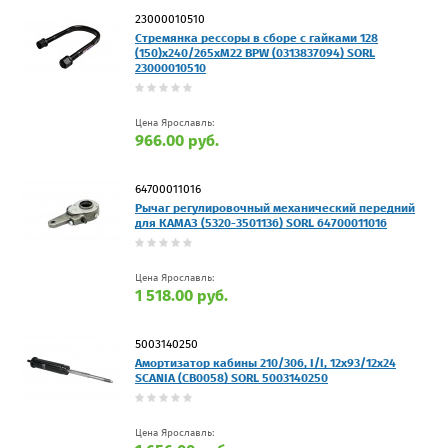
23000010510
Стремянка рессоры в сборе с гайками 128
(150)х240/265хМ22 BPW (0313837094) SORL
23000010510
Цена Ярославль:
966.00 руб.
64700011016
Рычаг регулировочный механический передний
для КАМАЗ (5320-3501136) SORL 64700011016
Цена Ярославль:
1 518.00 руб.
5003140250
Амортизатор кабины 210/306, I/I, 12x93/12x24
SCANIA (CB0058) SORL 5003140250
Цена Ярославль: