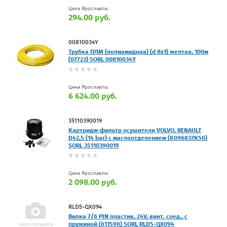
Цена Ярославль:
294.00 руб.
00810034Y
Трубка ПЛМ (полиамидная) (d 8x1) желтая, 100м
(07723) SORL 00810034Y
Цена Ярославль:
6 624.00 руб.
35110390019
Картридж-фильтр осушителя VOLVO, RENAULT
D42,5 (14 bar) с маслоотделением (K096837K50)
SORL 35110390019
Цена Ярославль:
2 098.00 руб.
RLD5-QX094
Вилка 7/6 PIN пластик, 24V, винт. соед., с
пружиной (611590) SORL RLD5-QX094