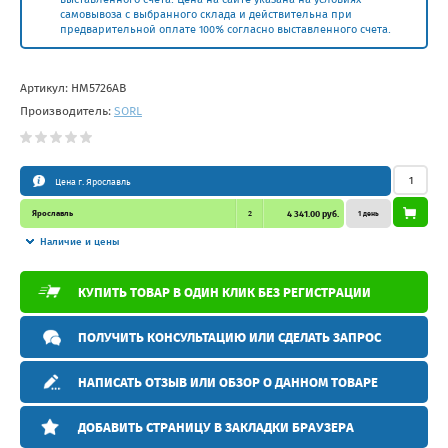
самовывоза с выбранного склада и действительна при
предварительной оплате 100% согласно выставленного счета.
Артикул:
HM5726AB
Производитель:
SORL
Цена г. Ярославль
Ярославль
2
4 341.00 руб.
1 день
Наличие и цены
КУПИТЬ ТОВАР В ОДИН КЛИК БЕЗ РЕГИСТРАЦИИ
ПОЛУЧИТЬ КОНСУЛЬТАЦИЮ ИЛИ СДЕЛАТЬ ЗАПРОС
НАПИСАТЬ ОТЗЫВ ИЛИ ОБЗОР О ДАННОМ ТОВАРЕ
ДОБАВИТЬ СТРАНИЦУ В ЗАКЛАДКИ БРАУЗЕРА