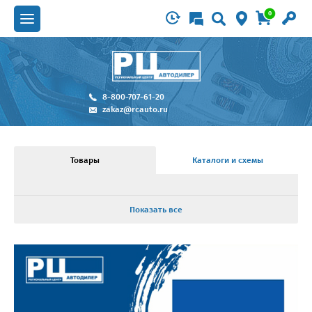
0
8-800-707-61-20
zakaz@rcauto.ru
Товары
Каталоги и схемы
Показать все