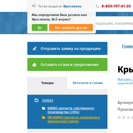
8-800-707-61-20
Точка выдачи:
Ярославль
Мы определили Ваш регион как
Ярославль. Всё верно?
Да
Нет, выбрать другой
Главн
Отправить заявку на продукцию
Оставить отзыв и предложение
Кры
Магазин 
Товары
Каталоги и схемы
защелкой
КАМАЗ
Артику
КАМАЗ запчасти собственного
Произв
производства (3994)
ПИ КАМАЗ (запчасти смежников и
импортные) (14634)