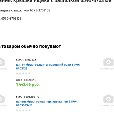
ание: крышка ящика с защелкой 6595-3703158
ящика с защелкой 6595-3703158
 6595-3703158
м товаром обычно покупают
54901-8403122
щиток брызгозащиты передний прав 54901-
8403122
Цена Ярославль:
1 443.46 руб.
5490-8403265-10
панель брызговика пер. крыла лев 5490-
8403265-10