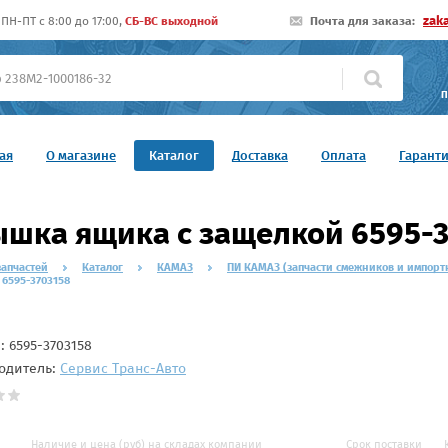
zak
ПН-ПТ c 8:00 до 17:00,
СБ-ВС выходной
Почта для заказа:
П
ая
О магазине
Каталог
Доставка
Оплата
Гарант
шка ящика с защелкой 6595-3
запчастей
Каталог
КАМАЗ
ПИ КАМАЗ (запчасти смежников и импорт
 6595-3703158
л:
6595-3703158
одитель:
Сервис Транс-Авто
Наличие и цена (руб) на складах компании
Срок поставки