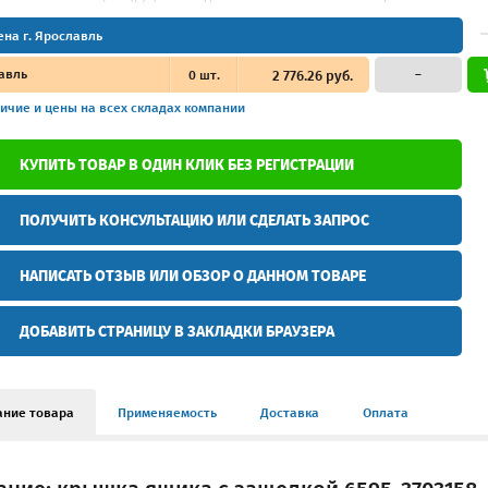
ена г. Ярославль
авль
0
шт.
2 776.26 руб.
–
ичие и цены
на всех складах компании
КУПИТЬ ТОВАР В ОДИН КЛИК БЕЗ РЕГИСТРАЦИИ
ПОЛУЧИТЬ КОНСУЛЬТАЦИЮ ИЛИ СДЕЛАТЬ ЗАПРОС
НАПИСАТЬ ОТЗЫВ ИЛИ ОБЗОР О ДАННОМ ТОВАРЕ
ДОБАВИТЬ СТРАНИЦУ В ЗАКЛАДКИ БРАУЗЕРА
ание товара
Применяемость
Доставка
Оплата