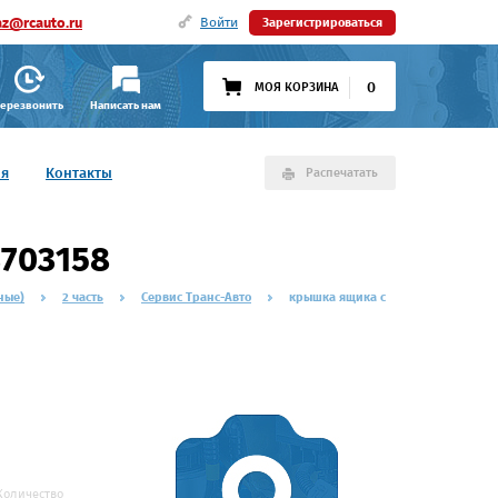
az@rcauto.ru
Войти
Зарегистрироваться
0
МОЯ КОРЗИНА
ерезвонить
Написать нам
ия
Контакты
Распечатать
703158
ные)
2 часть
Сервис Транс-Авто
крышка ящика с
Количество