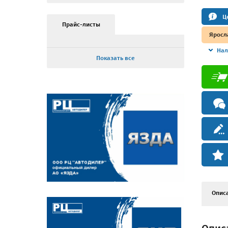
Ц
Прайс-листы
Яросл
Нал
Показать все
Опис