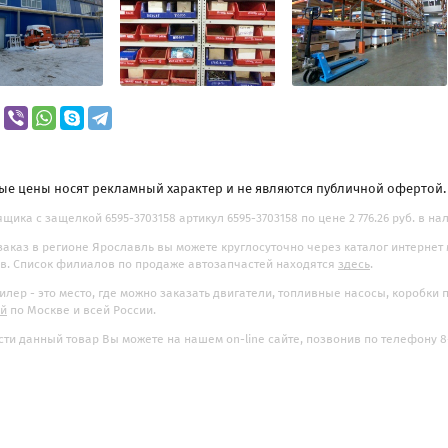
ые цены носят рекламный характер и не являются публичной офертой
щика с защелкой 6595-3703158 артикул 6595-3703158 по цене 2 776.26 руб. в на
заказ в регионе Ярославль вы можете круглосуточно через каталог интернет
. Список филиалов по продаже автозапчастей находятся
здесь
.
илер - это место, где можно заказать двигатели, топливные насосы, коробки
ой
по Москве и всей России.
ти данный товар Вы можете на нашем on-line сайте, позвонив по телефону 8-