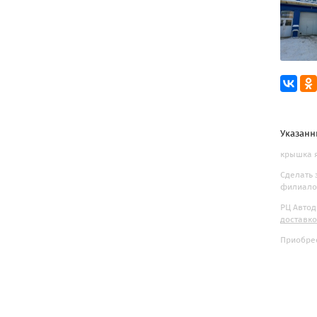
Указанн
крышка я
Сделать 
филиалов
РЦ Автод
доставк
Приобрес