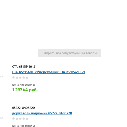
Открыть все сопутствующие товары
СТА-65115410-21
СТА-65115410-21*переходник СТА-65115410-21
Цена Ярославль:
1 297.44 руб.
65222-8405220
держатель подножки 65222-8405220
Цена Ярославль: