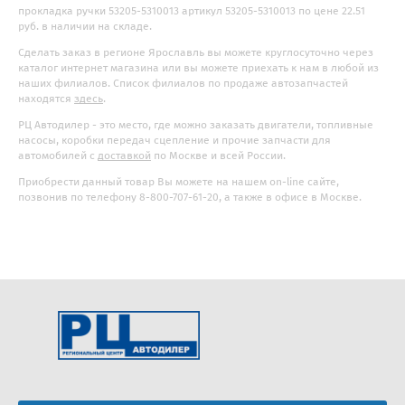
прокладка ручки 53205-5310013 артикул 53205-5310013 по цене 22.51
руб. в наличии на складе.
Сделать заказ в регионе Ярославль вы можете круглосуточно через
каталог интернет магазина или вы можете приехать к нам в любой из
наших филиалов. Список филиалов по продаже автозапчастей
находятся
здесь
.
РЦ Автодилер - это место, где можно заказать двигатели, топливные
насосы, коробки передач сцепление и прочие запчасти для
автомобилей с
доставкой
по Москве и всей России.
Приобрести данный товар Вы можете на нашем on-line сайте,
позвонив по телефону 8-800-707-61-20, а также в офисе в Москве.