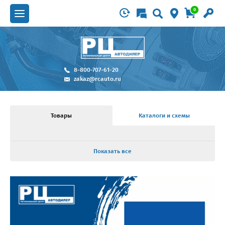
0
8-800-707-61-20
zakaz@rcauto.ru
Товары
Каталоги и схемы
Показать все