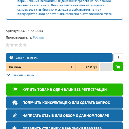
перечисления безналичных денежных средств на основании
выставленного счета. Цена на сайте указана на условиях
самовывоза с выбранного склада и действительна при
предварительной оплате 100% согласно выставленного счета.
Артикул:
53205-5310013
Производитель:
Ростар
Цена г. Ярославль
Ярославль
0
22.51 руб.
–
Наличие и цены
КУПИТЬ ТОВАР В ОДИН КЛИК БЕЗ РЕГИСТРАЦИИ
ПОЛУЧИТЬ КОНСУЛЬТАЦИЮ ИЛИ СДЕЛАТЬ ЗАПРОС
НАПИСАТЬ ОТЗЫВ ИЛИ ОБЗОР О ДАННОМ ТОВАРЕ
ДОБАВИТЬ СТРАНИЦУ В ЗАКЛАДКИ БРАУЗЕРА