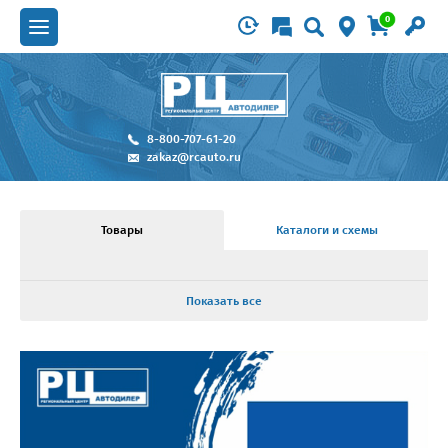
0
8-800-707-61-20
zakaz@rcauto.ru
Товары
Каталоги и схемы
Показать все